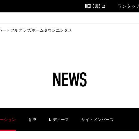
REX CLUB
ワンタッ
ハートフルクラブ/ホームタウン
エンタメ
クール
ウンロード
の個人出場データ
EX CLUB よくある質問
EX TICKETで購入
ホスピタリティシート
育成オフィシャルサイト
会社概況
ハートフルクリニック
MDP(マッチデープログラム/WEB版)
経営情報
過去の試合結果
チケット販売日
レッズビジネスクラブ
浦和レッズサッカー塾
年表
ハートフルトーク
全試合記録[PDF]
チケットの購入方法
ホームタウン
広告のお問合
REDS TO
ハート
Who
ホ
ャルサポーターズクラブ
ールとマナー
す席
ビューボックス
新型コロナウイルス感染症対策
浦和レッズ後援会
天皇杯
アウェイチケット
SPORTS FOR 
横断幕掲出希望
ア
ある質問
クール
位表
浦和レッズDELI
席種・料金
パートナーストーリー
特別企画
REDLife
ハートフルクリニック
REX POINTチケット交換
DAZN
パートナーアクティベーション満足度
アーカイブ
ハートフルトーク
ハー
フラッグサイズ以下)掲出希望者の事前申請
援者
ホームゲームでの入場
い合わせ
NEWS
合運営管理規定
中症対策
荒天時の対応について
浦和サッカーストリート(URAWA SOCCER STREET)
レッズロー
ケット
ッズランド
ビューボックス
支援活動
浦和レッズSDGs
駐車場駐車券
ーション
育成
レディース
サイトメンバーズ
に向けて