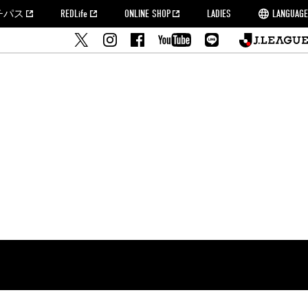
チパス
REDLife
ONLINE SHOP
LADIES
LANGUAGE
せ
MORROW
フルサッカー
's Who[PDF]
ームタウン活動報告BLOG
席種・料金
『浦和レッズをみにいこう!!』マップ
2022シーズンチケット
埼玉スタジアム2002(アクセス)
ハートフルパートナー
このゆびとまれっず！
団体観戦チケット
PEACE! プロジェクト
者の事前申請
大旗掲出希望者の事前申請
支援活動
調査
トフルサッカー
方法について
トレーニングスケジュール
ズ