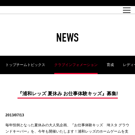
試合日程
トップチーム
チケット情報
REX CLUB
レッドボルテージ
クラブプロフィール
パートナー
レディースオフィシャルサイト
ハートフルクラブとは
壁紙ダウンロード
レッズランドオフィシャルサイト
試合速報
REX CLUBとは
Partners PLAZA
ユース
REX TICKETとは
オンラインショップ
バーチャル背景ダウンロード
浦和レッズ 理念
コーチングスタッフ
2022個人出場データ[PDF]
ジュニアユース
REX CLUB LOYALTY
パートナーストーリー
初めて観戦ガイド
ジュニア
過去の個人出場データ
育成オフィシャルサイト
REX TICKETで購入
REX CLUB よくある質問
浦和レッズ 選手理念
ホスピタリティシート
ハートフルスクール
ぬりえダウンロード
チケット販売日
ハートフルクリニック
MDP(マッチデープログラム/WEB版)
会社概況
過去の試合結果
レッズビジネスクラブ
浦和レッズサッカー塾
経営情報
チケットの購入方法
全試合記録[PDF]
年表
NEWS
Who's Who[PDF]
席種・料金
ホームタウン
広告のお問合せ
ハートフルトーク
REDS TOMORROW
2022シーズンチケット
ホームタウン活動報告BLOG
埼玉スタジアム2002(アクセス)
ハートフルサッカー
『浦和レッズをみにいこう!!』マップ
団体観戦チケット
浦和駒場スタジアム(アクセス)
企画シート
このゆびとまれっず！
ハートフルパートナー
アーカイブ
テーブルシート
リンク
ハートフルクラブ掲示板
R-file
ホームゲーム情報
ファミリーシート
トップチームトピックス
クラブインフォメーション
育成
レディ
観戦ルールとマナー
車いす席
浦和サッカーストリート(URAWA SOCCER STREET)
ビューボックス
新型コロナウイルス感染症対策
天皇杯
アウェイチケット
横断幕掲出希望者の事前申請
オフィシャルサポーターズクラブ
大旗掲出希望者の事前申請
浦和レッズ後援会
振り旗掲出希望者の事前申請
SPORTS FOR PEACE! プロジェクト
支援活動
『浦和レッズ 夏休み お仕事体験キッズ』募集!
オフィシャルフラッグ以外の旗(Lフラッグサイズ以下)掲出希望者の事
安全で快適なスタジアムに向けて
前申請
2013/07/13
クラウドファンディングご支援者
ホームゲームでの入場方法について
トレーニングスケジュール
毎年恒例となった夏休みの大人気企画、『お仕事体験キッズ 埼スタ グラウ
ンドキーパー』を、今年も開催いたします！浦和レッズのホームゲームを支
大原サッカー場
SPORTS FOR PEACE! プロジェクト