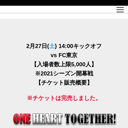
試合日程
トップチーム
チケット情報
REX CLUB
レッドボルテージ
クラブプロフィール
パートナー
レディースオフィシャルサイト
ハートフルクラブとは
壁紙ダウンロード
レッズランドオフィシャルサイト
試合速報
REX CLUBとは
Partners PLAZA
ユース
REX TICKETとは
オンラインショップ
バーチャル背景ダウンロード
浦和レッズ 理念
コーチングスタッフ
2022個人出場データ[PDF]
ジュニアユース
REX CLUB LOYALTY
パートナーストーリー
初めて観戦ガイド
ジュニア
過去の個人出場データ
育成オフィシャルサイト
REX TICKETで購入
REX CLUB よくある質問
浦和レッズ 選手理念
ホスピタリティシート
ハートフルスクール
ぬりえダウンロード
チケット販売日
ハートフルクリニック
MDP(マッチデープログラム/WEB版)
会社概況
過去の試合結果
レッズビジネスクラブ
浦和レッズサッカー塾
経営情報
チケットの購入方法
全試合記録[PDF]
年表
Who's Who[PDF]
席種・料金
ホームタウン
広告のお問合せ
ハートフルトーク
REDS TOMORROW
2022シーズンチケット
ホームタウン活動報告BLOG
埼玉スタジアム2002(アクセス)
ハートフルサッカー
『浦和レッズをみにいこう!!』マップ
団体観戦チケット
2月27日(
土
) 14:00キックオフ
浦和駒場スタジアム(アクセス)
企画シート
このゆびとまれっず！
ハートフルパートナー
アーカイブ
テーブルシート
リンク
ハートフルクラブ掲示板
R-file
ホームゲーム情報
ファミリーシート
vs FC東京
【入場者数上限5,000人】
観戦ルールとマナー
車いす席
浦和サッカーストリート(URAWA SOCCER STREET)
ビューボックス
新型コロナウイルス感染症対策
天皇杯
アウェイチケット
※2021シーズン開幕戦
横断幕掲出希望者の事前申請
オフィシャルサポーターズクラブ
大旗掲出希望者の事前申請
浦和レッズ後援会
【チケット販売概要】
振り旗掲出希望者の事前申請
SPORTS FOR PEACE! プロジェクト
支援活動
※チケットは完売しました。
オフィシャルフラッグ以外の旗(Lフラッグサイズ以下)掲出希望者の事
安全で快適なスタジアムに向けて
前申請
クラウドファンディングご支援者
ホームゲームでの入場方法について
トレーニングスケジュール
大原サッカー場
SPORTS FOR PEACE! プロジェクト