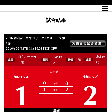
試合日程
トップチーム
チケット情報
REX CLUB
レッドボルテージ
クラブプロフィール
パートナー
レディースオフィシャルサイト
ハートフルクラブとは
壁紙ダウンロード
レッズランドオフィシャルサイト
試合速報
REX CLUBとは
Partners PLAZA
ユース
REX TICKETとは
オンラインショップ
バーチャル背景ダウンロード
浦和レッズ 理念
コーチングスタッフ
2022個人出場データ[PDF]
ジュニアユース
REX CLUB LOYALTY
パートナーストーリー
初めて観戦ガイド
ジュニア
試合結果
過去の個人出場データ
育成オフィシャルサイト
REX TICKETで購入
REX CLUB よくある質問
浦和レッズ 選手理念
ホスピタリティシート
ハートフルスクール
ぬりえダウンロード
チケット販売日
ハートフルクリニック
MDP(マッチデープログラム/WEB版)
会社概況
過去の試合結果
レッズビジネスクラブ
浦和レッズサッカー塾
経営情報
チケットの購入方法
全試合記録[PDF]
年表
Who's Who[PDF]
席種・料金
ホームタウン
広告のお問合せ
ハートフルトーク
REDS TOMORROW
2022シーズンチケット
ホームタウン活動報告BLOG
埼玉スタジアム2002(アクセス)
ハートフルサッカー
『浦和レッズをみにいこう!!』マップ
団体観戦チケット
2016 明治安田生命J1リーグ 1stステージ 第
1節
浦和駒場スタジアム(アクセス)
企画シート
このゆびとまれっず！
ハートフルパートナー
アーカイブ
テーブルシート
リンク
ハートフルクラブ掲示板
R-file
ホームゲーム情報
ファミリーシート
2016年02月27日(土) 15:03 KICK OFF
観戦ルールとマナー
車いす席
浦和サッカーストリート(URAWA SOCCER STREET)
ビューボックス
新型コロナウイルス感染症対策
天皇杯
アウェイチケット
日立柏サッカ
13416
家本政
晴
ー場
人
明
横断幕掲出希望者の事前申請
オフィシャルサポーターズクラブ
大旗掲出希望者の事前申請
浦和レッズ後援会
試合終了
振り旗掲出希望者の事前申請
SPORTS FOR PEACE! プロジェクト
支援活動
柏レイソル
浦和レッズ
オフィシャルフラッグ以外の旗(Lフラッグサイズ以下)掲出希望者の事
安全で快適なスタジアムに向けて
前申請
クラウドファンディングご支援者
ホームゲームでの入場方法について
トレーニングスケジュール
大原サッカー場
SPORTS FOR PEACE! プロジェクト