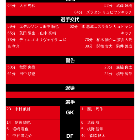
64分 大谷 秀和
52分 武藤 雄樹
試合運営管理規定
84分 ズラタン リュビヤンキッチ
59分 エデルソン →田中 順也
62分 李 忠成→ズラタン リュビヤン
65分 茨田 陽生 →山中 亮輔
キッチ
73分 ディエゴ オリヴェイラ →武
73分 柏木 陽介→那須 大亮
富 孝介
80分 関根 貴大→駒井 善成
58分 秋野 央樹
23分 森脇 良太
61分 田中 順也
24分 槙野 智章
23 中村 航輔
1 西川 周作
14 伊東 純也
6 遠藤 航
5 増嶋 竜也
5 槙野 智章
4 中谷 進之介
46 森脇 良太