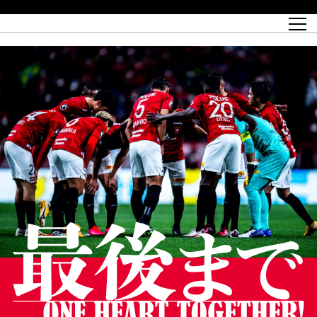
試合日程
トップチーム
チケット情報
REX CLUB
レッドボルテージ
クラブプロフィール
パートナー
レディースオフィシャルサイト
ハートフルクラブとは
壁紙ダウンロード
レッズランドオフィシャルサイト
試合速報
REX CLUBとは
Partners PLAZA
ユース
REX TICKETとは
オンラインショップ
バーチャル背景ダウンロード
浦和レッズ 理念
コーチングスタッフ
2022個人出場データ[PDF]
ジュニアユース
REX CLUB LOYALTY
パートナーストーリー
初めて観戦ガイド
ジュニア
過去の個人出場データ
育成オフィシャルサイト
REX TICKETで購入
REX CLUB よくある質問
浦和レッズ 選手理念
ホスピタリティシート
ハートフルスクール
ぬりえダウンロード
チケット販売日
ハートフルクリニック
MDP(マッチデープログラム/WEB版)
会社概況
過去の試合結果
レッズビジネスクラブ
浦和レッズサッカー塾
経営情報
チケットの購入方法
全試合記録[PDF]
年表
Who's Who[PDF]
席種・料金
ホームタウン
広告のお問合せ
ハートフルトーク
REDS TOMORROW
2022シーズンチケット
ホームタウン活動報告BLOG
埼玉スタジアム2002(アクセス)
ハートフルサッカー
『浦和レッズをみにいこう!!』マップ
団体観戦チケット
浦和駒場スタジアム(アクセス)
企画シート
このゆびとまれっず！
ハートフルパートナー
アーカイブ
テーブルシート
リンク
ハートフルクラブ掲示板
R-file
ホームゲーム情報
ファミリーシート
観戦ルールとマナー
車いす席
浦和サッカーストリート(URAWA SOCCER STREET)
ビューボックス
新型コロナウイルス感染症対策
天皇杯
アウェイチケット
横断幕掲出希望者の事前申請
オフィシャルサポーターズクラブ
大旗掲出希望者の事前申請
浦和レッズ後援会
振り旗掲出希望者の事前申請
SPORTS FOR PEACE! プロジェクト
支援活動
オフィシャルフラッグ以外の旗(Lフラッグサイズ以下)掲出希望者の事
安全で快適なスタジアムに向けて
前申請
クラウドファンディングご支援者
ホームゲームでの入場方法について
トレーニングスケジュール
大原サッカー場
SPORTS FOR PEACE! プロジェクト