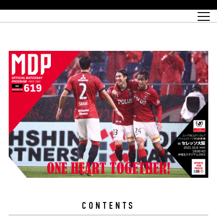
試合日程
トップチーム
チケット情報
REX CLUB
レッドボルテージ
クラブプロフィール
パートナー
レディースオフィシャルサイト
ハートフルクラブとは
壁紙ダウンロード
レッズランドオフィシャルサイト
試合速報
REX CLUBとは
Partners PLAZA
ユース
REX TICKETとは
オンラインショップ
バーチャル背景ダウンロード
浦和レッズ 理念
コーチングスタッフ
2022個人出場データ[PDF]
ジュニアユース
REX CLUB LOYALTY
パートナーストーリー
初めて観戦ガイド
ジュニア
過去の個人出場データ
育成オフィシャルサイト
REX TICKETで購入
REX CLUB よくある質問
浦和レッズ 選手理念
ホスピタリティシート
ハートフルスクール
ぬりえダウンロード
チケット販売日
ハートフルクリニック
MDP(マッチデープログラム/WEB版)
会社概況
過去の試合結果
レッズビジネスクラブ
浦和レッズサッカー塾
経営情報
チケットの購入方法
全試合記録[PDF]
年表
Who's Who[PDF]
席種・料金
ホームタウン
広告のお問合せ
ハートフルトーク
REDS TOMORROW
2022シーズンチケット
ホームタウン活動報告BLOG
埼玉スタジアム2002(アクセス)
ハートフルサッカー
『浦和レッズをみにいこう!!』マップ
団体観戦チケット
浦和駒場スタジアム(アクセス)
企画シート
このゆびとまれっず！
ハートフルパートナー
アーカイブ
テーブルシート
リンク
ハートフルクラブ掲示板
R-file
ホームゲーム情報
ファミリーシート
観戦ルールとマナー
車いす席
浦和サッカーストリート(URAWA SOCCER STREET)
ビューボックス
新型コロナウイルス感染症対策
天皇杯
アウェイチケット
横断幕掲出希望者の事前申請
オフィシャルサポーターズクラブ
大旗掲出希望者の事前申請
浦和レッズ後援会
振り旗掲出希望者の事前申請
SPORTS FOR PEACE! プロジェクト
支援活動
オフィシャルフラッグ以外の旗(Lフラッグサイズ以下)掲出希望者の事
安全で快適なスタジアムに向けて
前申請
クラウドファンディングご支援者
ホームゲームでの入場方法について
トレーニングスケジュール
CONTENTS
大原サッカー場
SPORTS FOR PEACE! プロジェクト