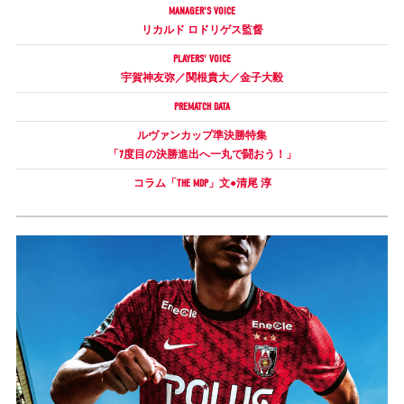
MANAGER'S VOICE
リカルド ロドリゲス監督
試合運営管理規定
PLAYERS' VOICE
宇賀神友弥／関根貴大／金子大毅
PREMATCH DATA
ルヴァンカップ準決勝特集
「7度目の決勝進出へ一丸で闘おう！」
コラム「THE MDP」文●清尾 淳