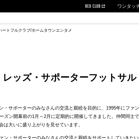
REX CLUB
ワンタッ
ハートフルクラブ/ホームタウン
エンタメ
クール
ウンロード
の個人出場データ
EX CLUB よくある質問
EX TICKETで購入
ホスピタリティシート
育成オフィシャルサイト
会社概況
ハートフルクリニック
MDP(マッチデープログラム/WEB版)
経営情報
過去の試合結果
チケット販売日
レッズビジネスクラブ
浦和レッズサッカー塾
年表
ハートフルトーク
全試合記録[PDF]
チケットの購入方法
ホームタウン
広告のお問合
REDS TO
ハート
Who
ホ
ャルサポーターズクラブ
ールとマナー
す席
ビューボックス
新型コロナウイルス感染症対策
浦和レッズ後援会
天皇杯
アウェイチケット
SPORTS FOR 
横断幕掲出希望
ア
ある質問
クール
位表
浦和レッズDELI
席種・料金
パートナーストーリー
特別企画
REDLife
ハートフルクリニック
REX POINTチケット交換
DAZN
パートナーアクティベーション満足度
アーカイブ
ハートフルトーク
ハー
フラッグサイズ以下)掲出希望者の事前申請
援者
ホームゲームでの入場
い合わせ
合運営管理規定
レッズ・サポーターフットサル
中症対策
荒天時の対応について
浦和サッカーストリート(URAWA SOCCER STREET)
レッズロー
サポーターのみなさんの交流と親睦を目的に、1995年にファン感謝イ
ケット
ッズランド
ビューボックス
支援活動
浦和レッズSDGs
駐車場駐車券
シーズン開幕前の1月～2月に定期的に開催してきました。仲間同士
に向けて
会は大いに盛り上がりを見せています。
ァン・サポーターのみなさんの交流と親睦をサポートしていきたい