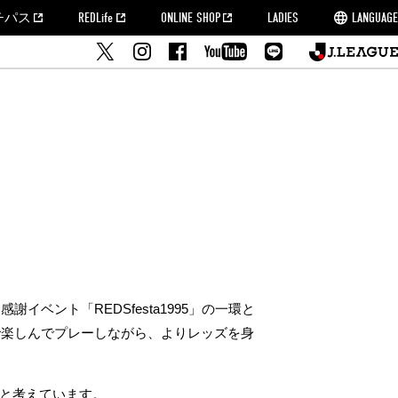
チパス
REDLife
ONLINE SHOP
LADIES
LANGUAGE
せ
MORROW
フルサッカー
's Who[PDF]
ームタウン活動報告BLOG
席種・料金
『浦和レッズをみにいこう!!』マップ
2022シーズンチケット
埼玉スタジアム2002(アクセス)
ハートフルパートナー
このゆびとまれっず！
団体観戦チケット
PEACE! プロジェクト
者の事前申請
大旗掲出希望者の事前申請
支援活動
調査
トフルサッカー
方法について
トレーニングスケジュール
ズ
ベント「REDSfesta1995」の一環と
で楽しんでプレーしながら、よりレッズを身
と考えています。