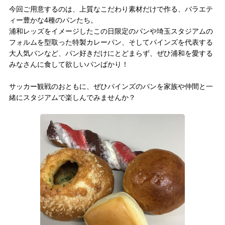
今回ご用意するのは、上質なこだわり素材だけで作る、バラエテ
試合運営管理規定
ィー豊かな4種のパンたち。
浦和レッズをイメージしたこの日限定のパンや埼玉スタジアムの
フォルムを型取った特製カレーパン、そしてパインズを代表する
大人気パンなど、パン好きだけにとどまらず、ぜひ浦和を愛する
みなさんに食して欲しいパンばかり！
サッカー観戦のおともに、ぜひパインズのパンを家族や仲間と一
緒にスタジアムで楽しんでみませんか？