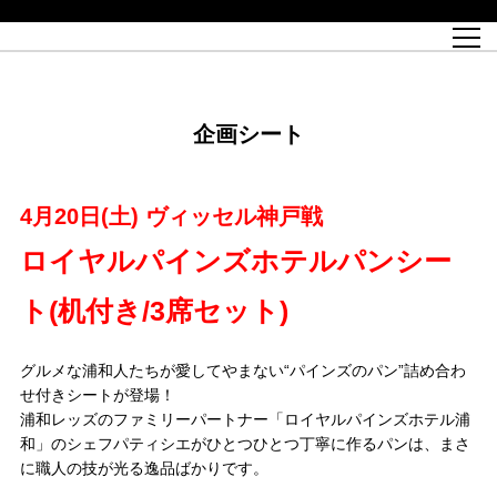
試合日程
トップチーム
チケット情報
REX CLUB
レッドボルテージ
クラブプロフィール
パートナー
レディースオフィシャルサイト
ハートフルクラブとは
壁紙ダウンロード
レッズランドオフィシャルサイト
試合速報
REX CLUBとは
Partners PLAZA
ユース
REX TICKETとは
オンラインショップ
バーチャル背景ダウンロード
浦和レッズ 理念
コーチングスタッフ
2022個人出場データ[PDF]
ジュニアユース
REX CLUB LOYALTY
パートナーストーリー
初めて観戦ガイド
ジュニア
過去の個人出場データ
育成オフィシャルサイト
REX TICKETで購入
REX CLUB よくある質問
浦和レッズ 選手理念
ホスピタリティシート
ハートフルスクール
ぬりえダウンロード
チケット販売日
ハートフルクリニック
MDP(マッチデープログラム/WEB版)
会社概況
過去の試合結果
レッズビジネスクラブ
浦和レッズサッカー塾
経営情報
チケットの購入方法
全試合記録[PDF]
年表
企画シート
Who's Who[PDF]
席種・料金
ホームタウン
広告のお問合せ
ハートフルトーク
REDS TOMORROW
2022シーズンチケット
ホームタウン活動報告BLOG
埼玉スタジアム2002(アクセス)
ハートフルサッカー
『浦和レッズをみにいこう!!』マップ
団体観戦チケット
浦和駒場スタジアム(アクセス)
企画シート
このゆびとまれっず！
ハートフルパートナー
アーカイブ
テーブルシート
リンク
ハートフルクラブ掲示板
R-file
ホームゲーム情報
ファミリーシート
4月20日(土) ヴィッセル神戸戦
観戦ルールとマナー
車いす席
浦和サッカーストリート(URAWA SOCCER STREET)
ビューボックス
新型コロナウイルス感染症対策
天皇杯
アウェイチケット
ロイヤルパインズホテルパンシー
横断幕掲出希望者の事前申請
オフィシャルサポーターズクラブ
大旗掲出希望者の事前申請
浦和レッズ後援会
ト(机付き/3席セット)
振り旗掲出希望者の事前申請
SPORTS FOR PEACE! プロジェクト
支援活動
グルメな浦和人たちが愛してやまない“パインズのパン”詰め合わ
オフィシャルフラッグ以外の旗(Lフラッグサイズ以下)掲出希望者の事
安全で快適なスタジアムに向けて
せ付きシートが登場！
前申請
浦和レッズのファミリーパートナー「ロイヤルパインズホテル浦
クラウドファンディングご支援者
和」のシェフパティシエがひとつひとつ丁寧に作るパンは、まさ
ホームゲームでの入場方法について
トレーニングスケジュール
に職人の技が光る逸品ばかりです。
大原サッカー場
SPORTS FOR PEACE! プロジェクト