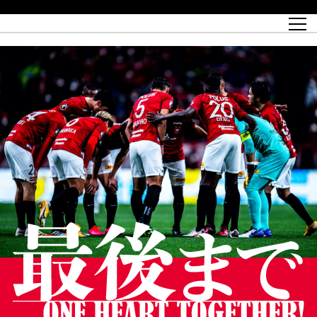
試合日程
トップチーム
チケット情報
REX CLUB
レッドボルテージ
クラブプロフィール
パートナー
レディースオフィシャルサイト
ハートフルクラブとは
壁紙ダウンロード
レッズランドオフィシャルサイト
試合速報
REX CLUBとは
Partners PLAZA
ユース
REX TICKETとは
オンラインショップ
バーチャル背景ダウンロード
浦和レッズ 理念
コーチングスタッフ
2022個人出場データ[PDF]
ジュニアユース
REX CLUB LOYALTY
パートナーストーリー
初めて観戦ガイド
ジュニア
過去の個人出場データ
育成オフィシャルサイト
REX TICKETで購入
REX CLUB よくある質問
浦和レッズ 選手理念
ホスピタリティシート
ハートフルスクール
ぬりえダウンロード
チケット販売日
ハートフルクリニック
MDP(マッチデープログラム/WEB版)
会社概況
過去の試合結果
レッズビジネスクラブ
浦和レッズサッカー塾
経営情報
チケットの購入方法
全試合記録[PDF]
年表
Who's Who[PDF]
席種・料金
ホームタウン
広告のお問合せ
ハートフルトーク
REDS TOMORROW
2022シーズンチケット
ホームタウン活動報告BLOG
埼玉スタジアム2002(アクセス)
ハートフルサッカー
『浦和レッズをみにいこう!!』マップ
団体観戦チケット
浦和駒場スタジアム(アクセス)
企画シート
このゆびとまれっず！
ハートフルパートナー
アーカイブ
テーブルシート
リンク
ハートフルクラブ掲示板
R-file
ホームゲーム情報
ファミリーシート
観戦ルールとマナー
車いす席
浦和サッカーストリート(URAWA SOCCER STREET)
ビューボックス
新型コロナウイルス感染症対策
天皇杯
アウェイチケット
横断幕掲出希望者の事前申請
オフィシャルサポーターズクラブ
大旗掲出希望者の事前申請
浦和レッズ後援会
振り旗掲出希望者の事前申請
SPORTS FOR PEACE! プロジェクト
支援活動
オフィシャルフラッグ以外の旗(Lフラッグサイズ以下)掲出希望者の事
安全で快適なスタジアムに向けて
前申請
クラウドファンディングご支援者
ホームゲームでの入場方法について
トレーニングスケジュール
大原サッカー場
SPORTS FOR PEACE! プロジェクト