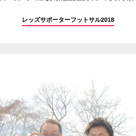
前申請
レッズサポーターフットサル2018