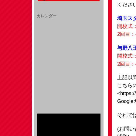
くださ
カレンダー
埼玉ス
開校式：
2回目：
与野八
開校式：
2回目：
上記以
こちらの
<https:/
Goog
それで
(お問い