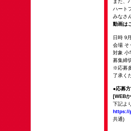
また、
ハート
みなさ
動画は
日時 9
会場 そ
対象 小
募集締切
※応募
了承く
●応募
[WEB
下記よ
https:/
共通)