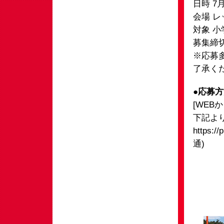
日時 7
会場 
対象 小
募集締切
※応募
了承く
●応募
[WEB
下記よ
https://
通)