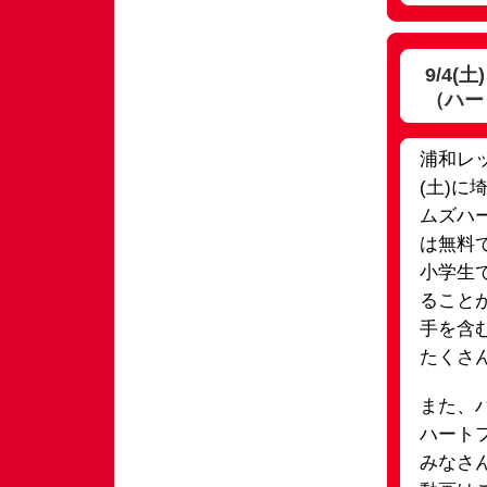
9/4
（ハー
浦和レ
(土)
ムズハ
は無料
小学生
ること
手を含
たくさ
また、
ハート
みなさ