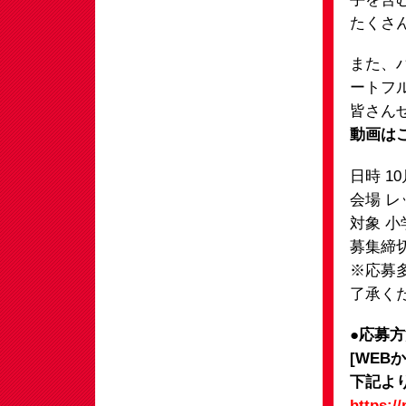
たくさ
また、
ートフ
皆さん
動画は
日時 1
会場 
対象 小
募集締切
※応募
了承く
●応募
[WEB
下記よ
https:/