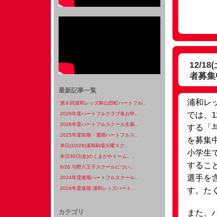
12/
者募集
最新記事一覧
浦和レ
第６回浦和レッズ杯山田町ハートフル..
では、1
2026年度ハートフルクラブ各お申..
2026年度ハートフルスクール生募..
する「
2025年度前期・通期ハートフルス..
を募集
本日(10/29)浦和駒場火曜スク..
小学生
本日30日(金)のくまがやドーム、..
するこ
8/26 与野八王子スクールについ..
選手を
2024年度後期ハートフルスクール..
2024年度後期 浦和レッズハート..
す。た
また、
カテゴリ