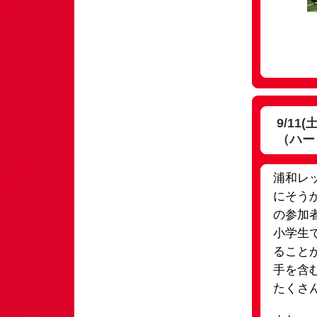
9/1
（ハー
浦和レッ
にそう
の参加
小学生
ること
手を含
たくさ