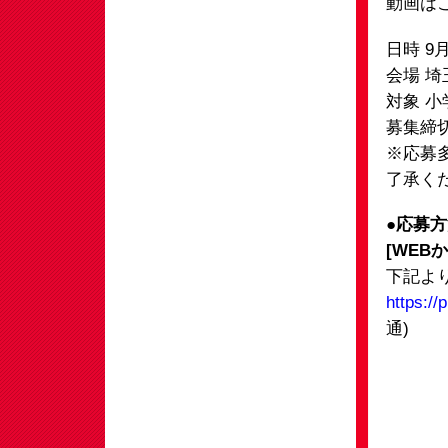
動画は
日時 9
会場 埼
対象 小
募集締切
※応募
了承く
●応募
[WEB
下記よ
https://
通)