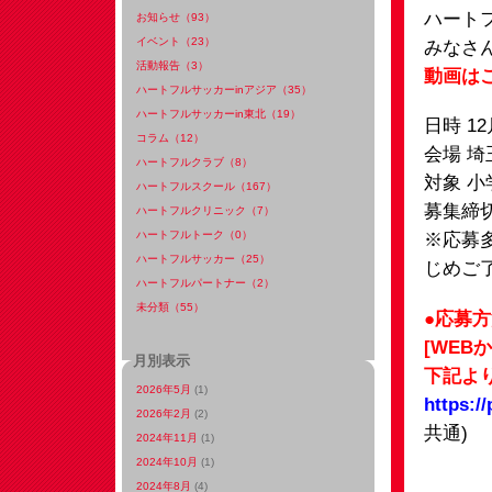
ハート
お知らせ（93）
イベント（23）
みなさ
活動報告（3）
動画は
ハートフルサッカーinアジア（35）
ハートフルサッカーin東北（19）
日時 1
コラム（12）
会場 
ハートフルクラブ（8）
対象 小
ハートフルスクール（167）
募集締切
ハートフルクリニック（7）
ハートフルトーク（0）
※応募
ハートフルサッカー（25）
じめご
ハートフルパートナー（2）
未分類（55）
●応募
[WEB
月別表示
下記よ
2026年5月
(1)
https:/
2026年2月
(2)
共通)
2024年11月
(1)
2024年10月
(1)
2024年8月
(4)