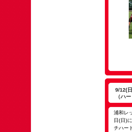
9/1
（ハー
浦和レ
日(日
チハー