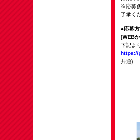
※応募
了承く
●応募
[WEB
下記よ
https:/
共通)