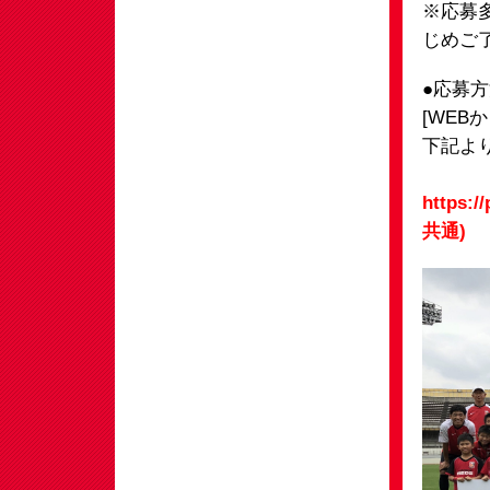
※応募
じめご
●応募
[WEB
下記よ
https:/
共通)