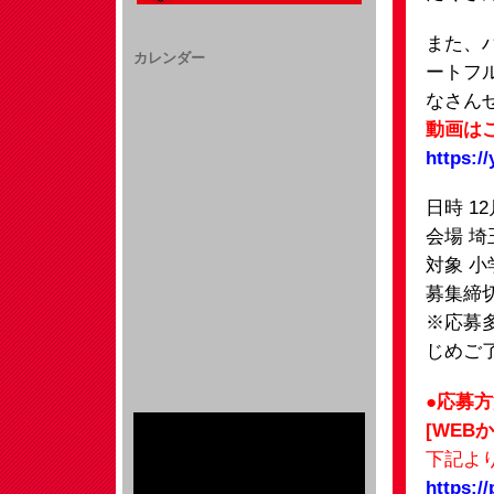
また、
カレンダー
ートフ
なさん
動画は
https:/
日時 1
会場 埼
対象 小
募集締切
※応募
じめご
●応募
[WEB
下記よ
https:/