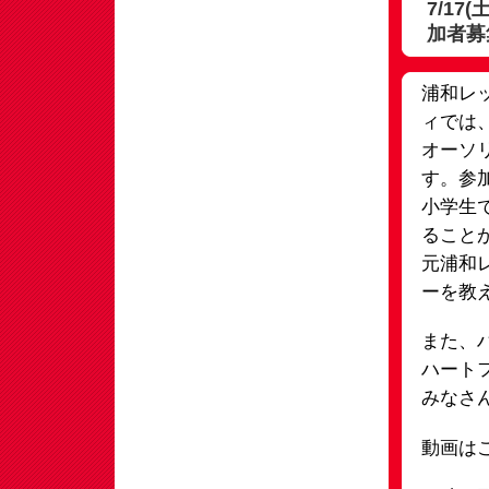
7/1
加者募
浦和レ
ィでは、
オーソ
す。参
小学生
ること
元浦和
ーを教
また、
ハート
みなさ
動画はこ