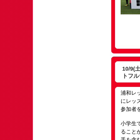
10/9
トフル
浦和レッ
にレッ
参加者
小学生
ること
手を含