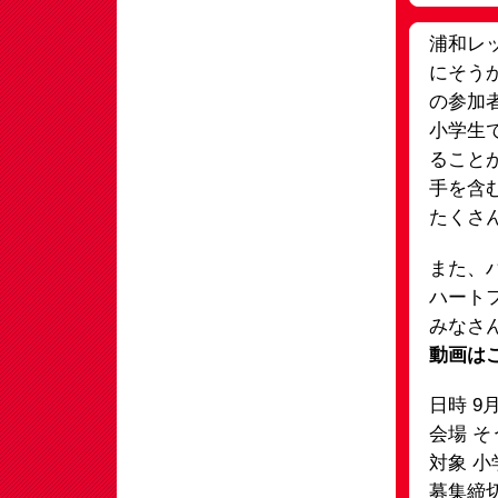
浦和レッ
にそう
の参加
小学生
ること
手を含
たくさ
また、
ハート
みなさ
動画は
日時 9
会場 そ
対象 小
募集締切