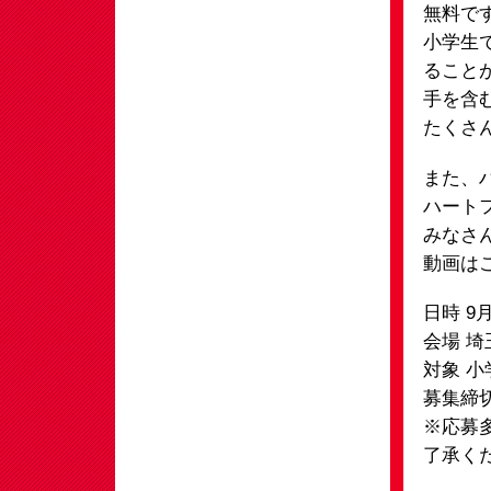
無料で
小学生
ること
手を含
たくさ
また、
ハート
みなさ
動画は
日時 9
会場 埼
対象 小
募集締切
※応募
了承く