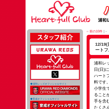
前の10件
｜-
12/
ートフ
浦和レ
日(日
ハート
料です
◆浦和レッズオフィシャルサイト
小学生
ること
◆育成オフィシャルサイト
手を含
たくさ