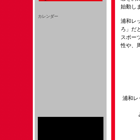
始動し
カレンダー
浦和レ
ろ」だ
スポー
性や、
浦和レ