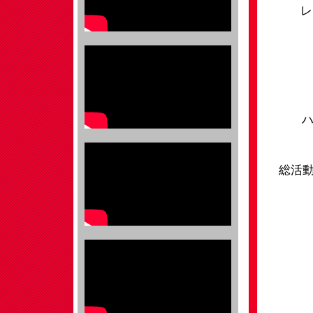
レ
ハ
総活動数