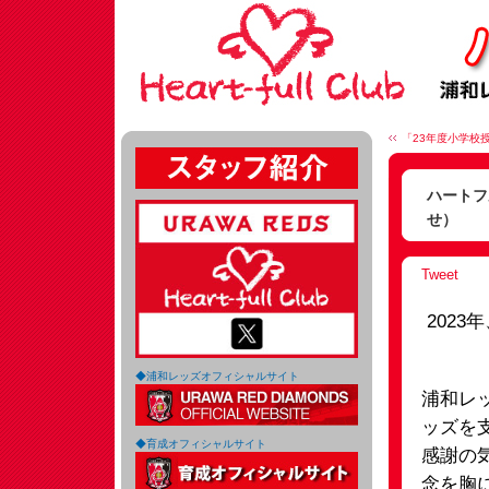
「23年度小学校授
ハートフ
せ）
Tweet
202
◆浦和レッズオフィシャルサイト
浦和レ
ッズを支
◆育成オフィシャルサイト
感謝の
念を胸