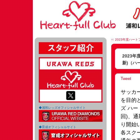
2023年度ハート
2023
新)（ハ
Tweet
サッカ
を目的
ズ ハー
◆浦和レッズオフィシャルサイト
回)、通
り開始
◆育成オフィシャルサイト
各スク