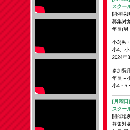
スクー
開催場所
募集対
年長(男
小3(男
小4、小
2024年
参加費
年長～
小4・5
[月曜日
スクー
開催場
募集対