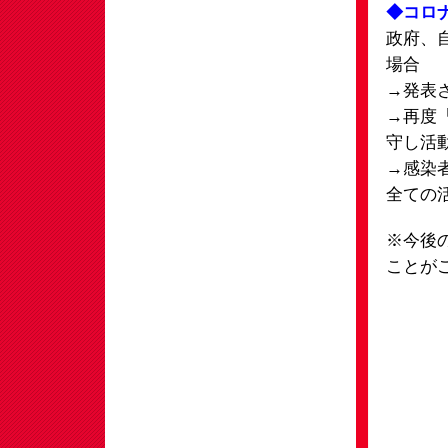
◆コロ
政府、
場合
→発表
→再度
守し活
→感染
全ての
※今後
ことが