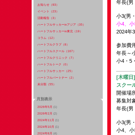
年長(男
お知らせ（93）
イベント（23）
小3(男
活動報告（3）
小4、小
ハートフルサッカーinアジア（35）
2024年
ハートフルサッカーin東北（19）
コラム（12）
参加費
ハートフルクラブ（8）
ハートフルスクール（167）
年長～小
ハートフルクリニック（7）
小4・5
ハートフルトーク（0）
ハートフルサッカー（25）
[木曜日
ハートフルパートナー（2）
スクー
未分類（55）
開催場
月別表示
募集対
2026年5月
(1)
年長(男
2026年2月
(2)
2024年11月
(1)
小3(男
2024年10月
(1)
小4、小
2024年8月
(4)