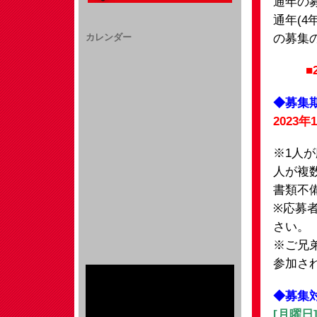
通年の
通年(
の募集
カレンダー
■
◆募集
2023年
※1人
人が複
書類不
※応募
さい。
※ご兄
参加さ
◆募集
[月曜日