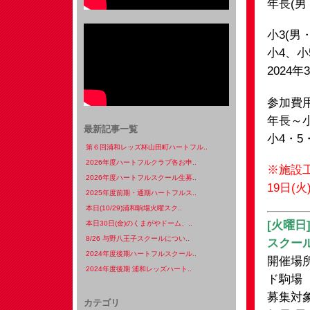
年長(男
小3(男
小4、小
2024年
参加費
年長～小
最新記事一覧
小4・5
第６回浦和レッズ杯山田町ハートフル..
2026年度ハートフルクラブ各お申..
※施設工
2026年度ハートフルスクール生募..
19日(
2025年度前期・通期ハートフルス..
本日(10/29)浦和駒場火曜スク..
[火曜日
本日30日(金)のくまがやドーム、..
8/26 与野八王子スクールについ..
スクー
2024年度後期ハートフルスクール..
開催場
2024年度後期 浦和レッズハート..
ド駒場
募集対
カテゴリ