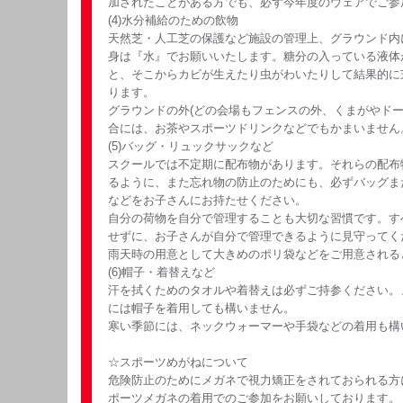
加されたことがある方でも、必ず今年度のウェアでご参
(4)水分補給のための飲物
天然芝・人工芝の保護など施設の管理上、グラウンド内
身は『水』でお願いいたします。糖分の入っている液体
と、そこからカビが生えたり虫がわいたりして結果的に
ります。
グラウンドの外(どの会場もフェンスの外、くまがやドー
合には、お茶やスポーツドリンクなどでもかまいません
(5)バッグ・リュックサックなど
スクールでは不定期に配布物があります。それらの配布
るように、また忘れ物の防止のためにも、必ずバッグま
などをお子さんにお持たせください。
自分の荷物を自分で管理することも大切な習慣です。す
せずに、お子さんが自分で管理できるように見守ってく
雨天時の用意として大きめのポリ袋などをご用意される
(6)帽子・着替えなど
汗を拭くためのタオルや着替えは必ずご持参ください。
には帽子を着用しても構いません。
寒い季節には、ネックウォーマーや手袋などの着用も構
☆スポーツめがねについて
危険防止のためにメガネで視力矯正をされておられる方
ポーツメガネの着用でのご参加をお願いしております。