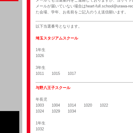
メールでも当選案内をご連絡しておりますが、当サイト
メールが届いていない場合はheart-full.school@urawa-r
た会場、学年、お名前をご記入のうえ送信願います。
以下当選番号となります。
埼玉スタジアムスクール
1年生
1026
3年生
1011 1015 1017
与野八王子スクール
年長児
1003 1004 1014 1020 1022
1024 1029 1034
1年生
1032