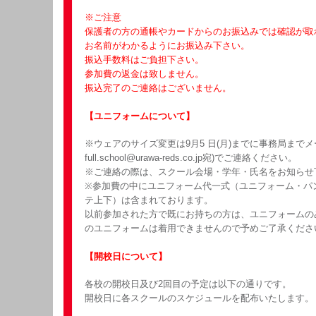
※ご注意
保護者の方の通帳やカードからのお振込みでは確認が取
お名前がわかるようにお振込み下さい。
振込手数料はご負担下さい。
参加費の返金は致しません。
振込完了のご連絡はございません。
【ユニフォームについて】
※ウェアのサイズ変更は9月5 日(月)までに事務局までメール(
full.school@urawa-reds.co.jp宛)でご連絡ください。
※ご連絡の際は、スクール会場・学年・氏名をお知らせ
※参加費の中にユニフォーム代一式（ユニフォーム・パ
テ上下）は含まれております。
以前参加された方で既にお持ちの方は、ユニフォームの
のユニフォームは着用できませんので予めご了承くださ
【開校日について】
各校の開校日及び2回目の予定は以下の通りです。
開校日に各スクールのスケジュールを配布いたします。