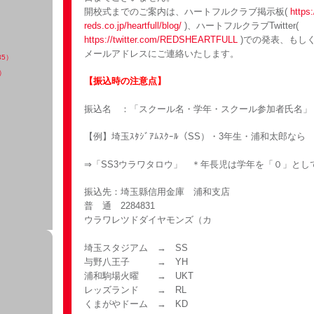
開校式までのご案内は、ハートフルクラブ掲示板(
https:
reds.co.jp/heartfull/blog/
)、ハートフルクラブTwitter(
https://twitter.com/REDSHEARTFULL
)での発表、もし
メールアドレスにご連絡いたします。
35）
）
【振込時の注意点】
振込名 ：「スクール名・学年・スクール参加者氏名」
【例】埼玉ｽﾀｼﾞｱﾑｽｸｰﾙ（SS）・3年生・浦和太郎なら
⇒「SS3ウラワタロウ」 ＊年長児は学年を「０」とし
振込先：埼玉縣信用金庫 浦和支店
普 通 2284831
ウラワレツドダイヤモンズ（カ
埼玉スタジアム → SS
与野八王子 → YH
浦和駒場火曜 → UKT
レッズランド → RL
くまがやドーム → KD