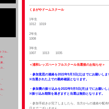
くまがやドームスクール
1年生
1012 1019
2年生
1008
3年生
フル..
1007 1013 1035
申..
募..
＜浦和レッズハートフルスクール当選後のお知らせ＞
ス..
・参加意思の連絡を2022年9月3日(土)までにお願いしま
..
※当選された上での最終確認となります。
..
・参加費の振り込みを2022年9月5日(月)までにお願い
ル..
※振り込み期限を過ぎますと当選は無効となります。
..
・参加手続きが完了しましたら、当方からの連絡や配布
日までございません。