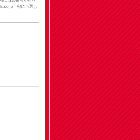
内に当選番号があり
eds.co.jp 宛に当選し