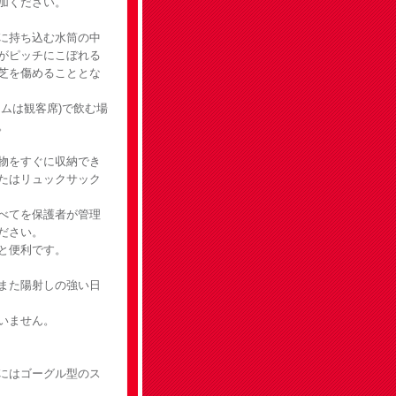
加ください。
に持ち込む水筒の中
がピッチにこぼれる
芝を傷めることとな
ムは観客席)で飲む場
。
物をすぐに収納でき
たはリュックサック
べてを保護者が管理
ださい。
と便利です。
また陽射しの強い日
いません。
にはゴーグル型のス