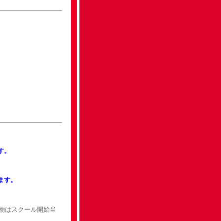
す。
します。
物はスクール開始当