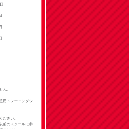
日
日
日
日
せん。
芝用トレーニングシ
ください。
以前のスクールに参