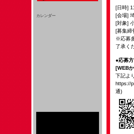
[日時] 
[会場]
カレンダー
[対象] 
[募集締切
※応募
了承く
●応募
[WEB
下記よ
https://
通)