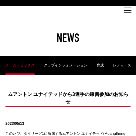
試合日程
トップチーム
チケット情報
REX CLUB
レッドボルテージ
クラブプロフィール
パートナー
レディースオフィシャルサイト
ハートフルクラブとは
壁紙ダウンロード
レッズランドオフィシャルサイト
試合速報
REX CLUBとは
Partners PLAZA
ユース
REX TICKETとは
オンラインショップ
バーチャル背景ダウンロード
浦和レッズ 理念
コーチングスタッフ
2022個人出場データ[PDF]
ジュニアユース
REX CLUB LOYALTY
パートナーストーリー
初めて観戦ガイド
ジュニア
過去の個人出場データ
育成オフィシャルサイト
REX TICKETで購入
REX CLUB よくある質問
浦和レッズ 選手理念
ホスピタリティシート
ハートフルスクール
ぬりえダウンロード
チケット販売日
ハートフルクリニック
MDP(マッチデープログラム/WEB版)
会社概況
過去の試合結果
レッズビジネスクラブ
浦和レッズサッカー塾
経営情報
チケットの購入方法
全試合記録[PDF]
年表
NEWS
Who's Who[PDF]
席種・料金
ホームタウン
広告のお問合せ
ハートフルトーク
REDS TOMORROW
2022シーズンチケット
ホームタウン活動報告BLOG
埼玉スタジアム2002(アクセス)
ハートフルサッカー
『浦和レッズをみにいこう!!』マップ
団体観戦チケット
浦和駒場スタジアム(アクセス)
企画シート
このゆびとまれっず！
ハートフルパートナー
アーカイブ
テーブルシート
リンク
ハートフルクラブ掲示板
R-file
ホームゲーム情報
ファミリーシート
チームトピックス
クラブインフォメーション
育成
レディース
観戦ルールとマナー
車いす席
浦和サッカーストリート(URAWA SOCCER STREET)
ビューボックス
新型コロナウイルス感染症対策
天皇杯
アウェイチケット
横断幕掲出希望者の事前申請
オフィシャルサポーターズクラブ
大旗掲出希望者の事前申請
浦和レッズ後援会
振り旗掲出希望者の事前申請
SPORTS FOR PEACE! プロジェクト
支援活動
ムアントン ユナイテッドから3選手の練習参加のお知ら
せ
オフィシャルフラッグ以外の旗(Lフラッグサイズ以下)掲出希望者の事
安全で快適なスタジアムに向けて
前申請
クラウドファンディングご支援者
ホームゲームでの入場方法について
トレーニングスケジュール
2023/05/13
このたび、タイリーグ1に所属するムアントン ユナイテッド(Muangthong
大原サッカー場
SPORTS FOR PEACE! プロジェクト