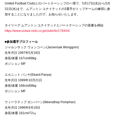
United Football Club)とのパートナーシップの一環で、5月17日(水)から5月
31日(水)まで、ムアントン ユナイテッドの3選手がトップチームの練習に参
試合運営管理規定
加することになりましたので、お知らせいたします。
タイリーグ ムアントン ユナイテッドとパートナーシップの覚書を締結
https://www.urawa-reds.co.jp/clubinfo/178454/
■参加選手プロフィール
ジャルンサック ウォンコーン(Jaroensak Wonggorn)
生年月日 1997年5月18日
身長/体重 167cm/68kg
ポジション MF
エカニット パンヤ(Ekanit Panya)
生年月日 1999年10月21日
身長/体重 168cm/68kg
ポジション MF
ウィーラテップ ポンパーン(Weerathep Pomphan)
生年月日 1996年9月19日
身長/体重 181cm/72㎏