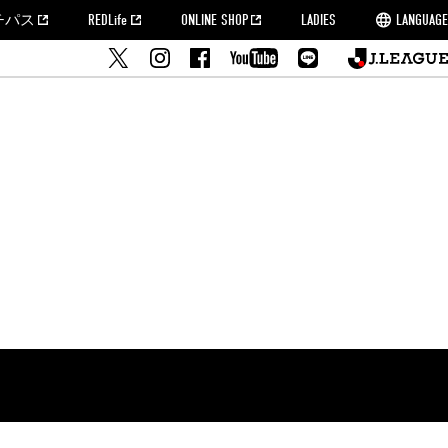
チパス
REDLife
ONLINE SHOP
LADIES
LANGUAGE
せ
MORROW
フルサッカー
's Who[PDF]
ームタウン活動報告BLOG
席種・料金
『浦和レッズをみにいこう!!』マップ
2022シーズンチケット
埼玉スタジアム2002(アクセス)
ハートフルパートナー
このゆびとまれっず！
団体観戦チケット
PEACE! プロジェクト
者の事前申請
大旗掲出希望者の事前申請
支援活動
調査
トフルサッカー
方法について
トレーニングスケジュール
ズ