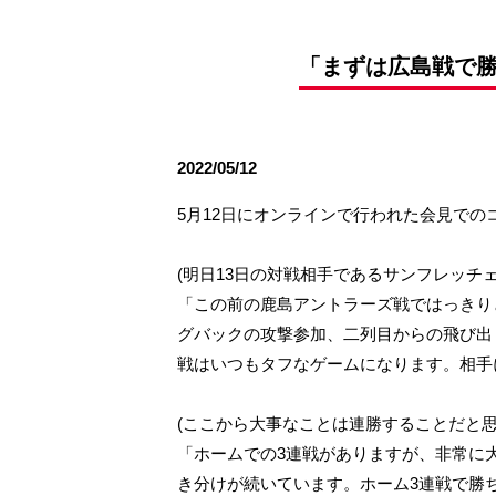
観戦ルールとマナー
試合運営管理規程
応援アイテムの事
練習
「まずは広島戦で勝
トレーニングスケジュール
大原サッカー場
2022/05/12
5月12日にオンラインで行われた会見での
(明日13日の対戦相手であるサンフレッ
「この前の鹿島アントラーズ戦ではっきりと
グバックの攻撃参加、二列目からの飛び出
戦はいつもタフなゲームになります。相手
(ここから大事なことは連勝することだと
「ホームでの3連戦がありますが、非常に
き分けが続いています。ホーム3連戦で勝