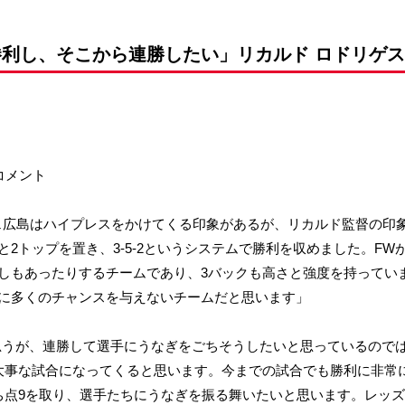
前申請
利し、そこから連勝したい」リカルド ロドリゲス監督(
コメント
チェ広島はハイプレスをかけてくる印象があるが、リカルド監督の印象
2トップを置き、3-5-2というシステムで勝利を収めました。F
しもあったりするチームであり、3バックも高さと強度を持ってい
に多くのチャンスを与えないチームだと思います」
思うが、連勝して選手にうなぎをごちそうしたいと思っているのでは
大事な試合になってくると思います。今までの試合でも勝利に非常
ち点9を取り、選手たちにうなぎを振る舞いたいと思います。レッ