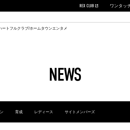
REX CLUB
ワンタッ
ハートフルクラブ/ホームタウン
エンタメ
クール
ウンロード
の個人出場データ
EX CLUB よくある質問
EX TICKETで購入
ホスピタリティシート
育成オフィシャルサイト
会社概況
ハートフルクリニック
MDP(マッチデープログラム/WEB版)
経営情報
過去の試合結果
チケット販売日
レッズビジネスクラブ
浦和レッズサッカー塾
年表
ハートフルトーク
全試合記録[PDF]
チケットの購入方法
ホームタウン
広告のお問合
REDS TO
ハート
Who
ホ
ャルサポーターズクラブ
ールとマナー
す席
ビューボックス
新型コロナウイルス感染症対策
浦和レッズ後援会
天皇杯
アウェイチケット
SPORTS FOR 
横断幕掲出希望
ア
ある質問
クール
位表
浦和レッズDELI
席種・料金
パートナーストーリー
特別企画
REDLife
ハートフルクリニック
REX POINTチケット交換
DAZN
パートナーアクティベーション満足度
アーカイブ
ハートフルトーク
ハー
フラッグサイズ以下)掲出希望者の事前申請
援者
ホームゲームでの入場
い合わせ
NEWS
合運営管理規定
中症対策
荒天時の対応について
浦和サッカーストリート(URAWA SOCCER STREET)
レッズロー
ケット
ッズランド
ビューボックス
支援活動
浦和レッズSDGs
駐車場駐車券
ン
育成
レディース
サイトメンバーズ
に向けて