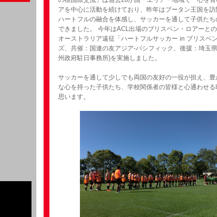
アを中心に活動を続けており、昨年はブータン王国を訪
ハートフルの融合を体感し、サッカーを通して子供たち
できました。 今年はACL出場のブリスベン・ロアーと
オーストラリア遠征「ハートフルサッカー in ブリスベ
ズ、共催：国連の友アジア-パシフィック、後援：埼玉
州政府駐日事務所)を実施しました。
サッカーを通して少しでも両国の友好の一役が担え、豊
な心を持った子供たち、学校関係者の皆様と心通わせる
思います。