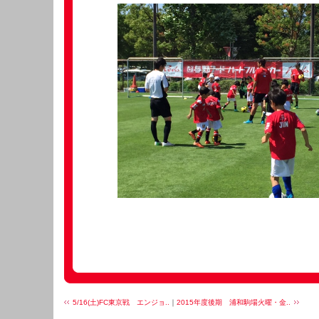
5/16(土)FC東京戦 エンジョ..
｜
2015年度後期 浦和駒場火曜・金..