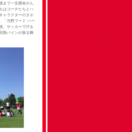
後まで一生懸命がん
ちはコーチたちとハ
キャラクターのタオ
、「与野フード ハー
後、サッカーで汗を
完熟パインが振る舞