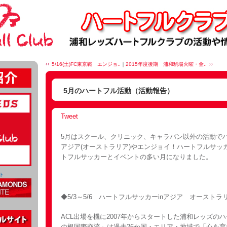
5/16(土)FC東京戦 エンジョ..
｜
2015年度後期 浦和駒場火曜・金..
5月のハートフル活動（活動報告）
Tweet
5月はスクール、クリニック、キャラバン以外の活動でハ
アジア(オーストラリア)やエンジョイ！ハートフルサッ
トフルサッカーとイベントの多い月になりました。
ト
◆5/3～5/6 ハートフルサッカーinアジア オースト
ACL出場を機に2007年からスタートした浦和レッズの
の根国際交流」は過去26か国・エリア・地域で「心を