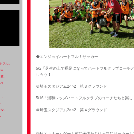
◆エンジョイハートフル！サッカー
フル..
5/2「芝生の上で裸足になってハートフルクラブコーチ
申..
しもう！」
募..
ス..
＠埼玉スタジアム2○○2 第３グラウンド
..
5/16「浦和レッズハートフルクラブのコーチたちと楽
..
＠埼玉スタジアム2○○2 第４グラウンド
ル..
..
両日ともホームゲーム前に子供たちは元気にサッカーし