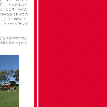
問し、ハッピネスと
の「こころ」を育ん
の対戦を前に初めての
ン」(主催：浦和レッ
県・クィーンズランド
かな環境の中で豊か
時間が共有できたと