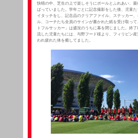
快晴の中、芝生の上で楽しそうにボールとふれあい、最
ばっていました。学年ごとに記念撮影をした後、児童た
イタッチをし、記念品のクリアファイル、ステッカー、
ル、コーチたち全員のサインが書かれた紙を受け取って
トフルサッカー」は盛況のうちに幕を閉じました。終了
流した児童たちには、与野フード様より、フィリピン産
われ疲れた体を癒してました。