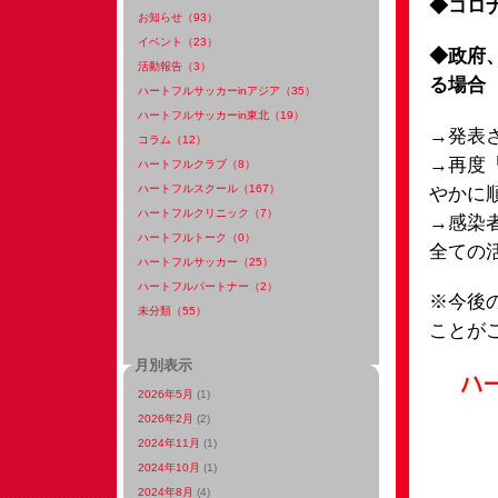
◆コロ
お知らせ（93）
イベント（23）
◆政府
活動報告（3）
る場合
ハートフルサッカーinアジア（35）
ハートフルサッカーin東北（19）
→発表
コラム（12）
→再度
ハートフルクラブ（8）
ハートフルスクール（167）
やかに
ハートフルクリニック（7）
→感染
ハートフルトーク（0）
全ての
ハートフルサッカー（25）
ハートフルパートナー（2）
※今後
未分類（55）
ことが
月別表示
2026年5月
(1)
2026年2月
(2)
2024年11月
(1)
2024年10月
(1)
2024年8月
(4)