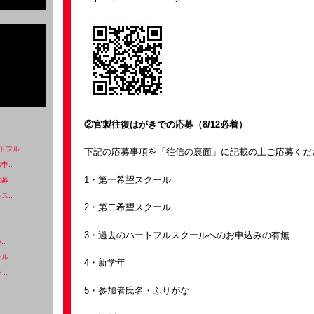
②官製往復はがきでの応募（8/12必着）
フル..
下記の応募事項を「往信の裏面」に記載の上ご応募くだ
申..
1・第一希望スクール
募..
ス..
2・第二希望スクール
..
3・過去のハートフルスクールへのお申込みの有無
..
ル..
4・新学年
..
5・参加者氏名・ふりがな