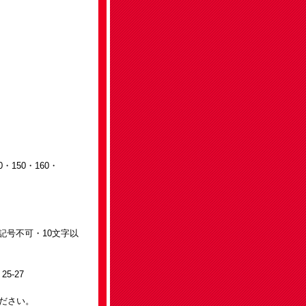
・150・160・
記号不可・10文字以
5 25-27
ださい。