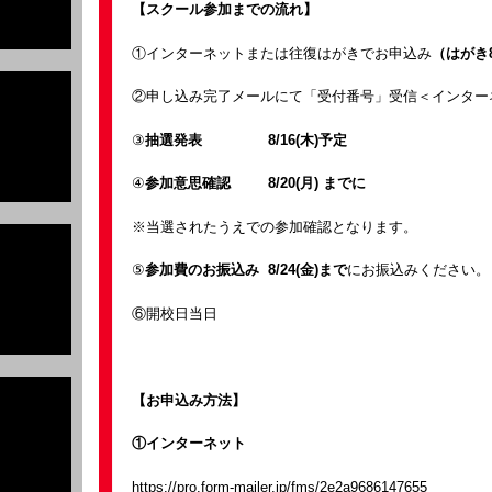
【スクール参加までの流れ】
①インターネットまたは往復はがきでお申込み
（はがき
②申し込み完了メールにて「受付番号」受信＜インター
③
抽選発表 8/16(木)予定
④
参加意思確認 8/20(月) までに
※当選されたうえでの参加確認となります。
⑤
参加費のお振込み 8/24(金)まで
にお振込みください。
⑥開校日当日
【お申込み方法】
①インターネット
https://pro.form-mailer.jp/fms/2e2a9686147655