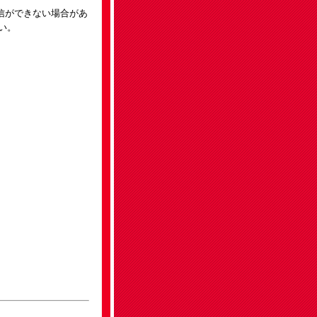
）返信ができない場合があ
い。