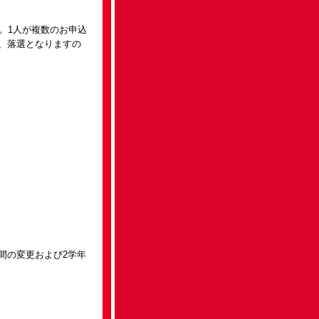
。1人が複数のお申込
、落選となりますの
の変更および2学年