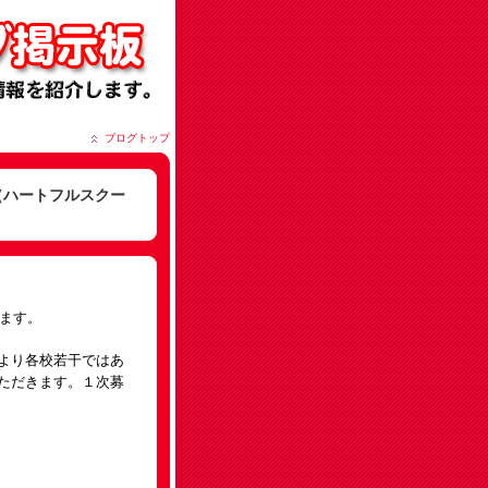
ブログトップ
（ハートフルスクー
します。
より各校若干ではあ
ただきます。１次募