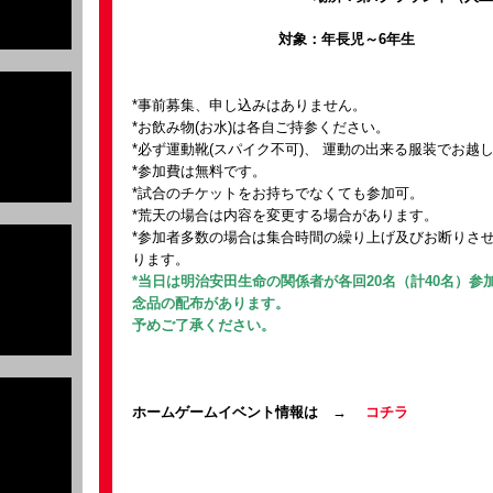
対象：年長児～6年生
*事前募集、申し込みはありません。
*お飲み物(お水)は各自ご持参ください。
*必ず運動靴(スパイク不可)、 運動の出来る服装でお越
*参加費は無料です。
*試合のチケットをお持ちでなくても参加可。
*荒天の場合は内容を変更する場合があります。
*参加者多数の場合は集合時間の繰り上げ及びお断りさ
ります。
*当日は明治安田生命の関係者が各回20名（計40名）参
念品の配布があります。
予めご了承ください。
ホームゲームイベント情報は →
コチラ