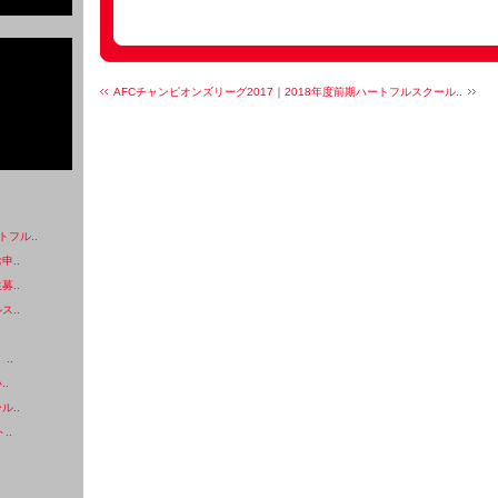
AFCチャンピオンズリーグ2017
｜
2018年度前期ハートフルスクール..
フル..
申..
募..
ス..
..
..
ル..
..