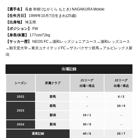
【選手名】
長倉 幹樹 (ながくら もとき) NAGAKURA Motoki
試合運営管理規定
【生年月日】
1999年10月7日生まれ(25歳)
【出身地】
埼玉県
【ポジション】
FW
【身長/体重】
177cm/72kg
【サッカー歴】
NEOS FC→浦和レッズジュニアユース→浦和レッズユース
→順天堂大学→東京ユナイテッドFC→ザスパクサツ群馬→アルビレックス新
潟
出場記録
J1リーグ
J2リーグ
シーズン
所属クラブ
出場 / 得点
出場 / 得点
2022
群馬
-
6 / 2
群馬
-
20 / 5
2023
新潟
10 / 1
-
2024
新潟
30 / 5
-
通算記録
40 / 6
26 / 7