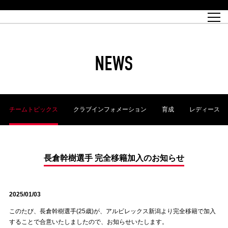
試合日程
トップチーム
チケット情報
REX CLUB
レッドボルテージ
クラブプロフィール
パートナー
レディースオフィシャルサイト
ハートフルクラブとは
壁紙ダウンロード
レッズランドオフィシャルサイト
試合速報
REX CLUBとは
Partners PLAZA
ユース
REX TICKETとは
オンラインショップ
バーチャル背景ダウンロード
浦和レッズ 理念
コーチングスタッフ
2022個人出場データ[PDF]
ジュニアユース
REX CLUB LOYALTY
パートナーストーリー
初めて観戦ガイド
ジュニア
過去の個人出場データ
育成オフィシャルサイト
REX TICKETで購入
REX CLUB よくある質問
浦和レッズ 選手理念
ホスピタリティシート
ハートフルスクール
ぬりえダウンロード
チケット販売日
ハートフルクリニック
MDP(マッチデープログラム/WEB版)
会社概況
過去の試合結果
レッズビジネスクラブ
浦和レッズサッカー塾
経営情報
チケットの購入方法
全試合記録[PDF]
年表
NEWS
Who's Who[PDF]
席種・料金
ホームタウン
広告のお問合せ
ハートフルトーク
REDS TOMORROW
2022シーズンチケット
ホームタウン活動報告BLOG
埼玉スタジアム2002(アクセス)
ハートフルサッカー
『浦和レッズをみにいこう!!』マップ
団体観戦チケット
浦和駒場スタジアム(アクセス)
企画シート
このゆびとまれっず！
ハートフルパートナー
アーカイブ
テーブルシート
リンク
ハートフルクラブ掲示板
R-file
ホームゲーム情報
ファミリーシート
チームトピックス
クラブインフォメーション
育成
レディース
観戦ルールとマナー
車いす席
浦和サッカーストリート(URAWA SOCCER STREET)
ビューボックス
新型コロナウイルス感染症対策
天皇杯
アウェイチケット
横断幕掲出希望者の事前申請
オフィシャルサポーターズクラブ
大旗掲出希望者の事前申請
浦和レッズ後援会
振り旗掲出希望者の事前申請
SPORTS FOR PEACE! プロジェクト
支援活動
長倉幹樹選手 完全移籍加入のお知らせ
オフィシャルフラッグ以外の旗(Lフラッグサイズ以下)掲出希望者の事
安全で快適なスタジアムに向けて
前申請
2025/01/03
クラウドファンディングご支援者
ホームゲームでの入場方法について
トレーニングスケジュール
このたび、長倉幹樹選手(25歳)が、アルビレックス新潟より完全移籍で加入
することで合意いたしましたので、お知らせいたします。
大原サッカー場
SPORTS FOR PEACE! プロジェクト