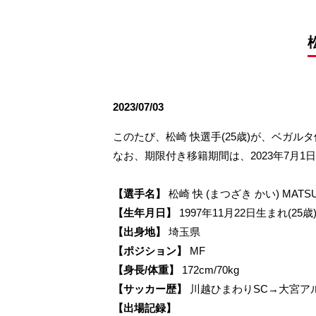
観戦ルールとマナー
試合運営管理規程
応援アイテムの事
練習
トレーニングスケジュール
大原サッカー場
2023/07/03
このたび、松崎 快選手(25歳)が、ベガ
なお、期限付き移籍期間は、2023年7月1日
【選手名】
松崎 快 (まつざき かい) MATSUZ
【生年月日】
1997年11月22日生まれ(25歳
【出身地】
埼玉県
【ポジション】
MF
【身長/体重】
172cm/70kg
【サッカー歴】
川越ひまわりSC→大宮ア
【出場記録】