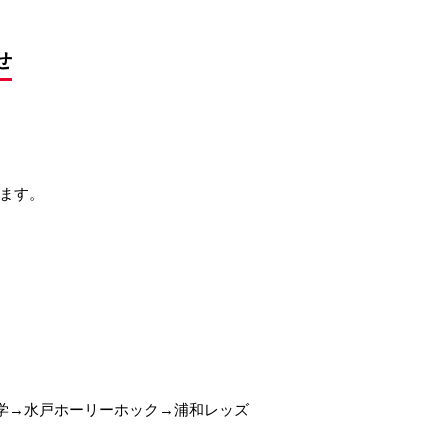
せ
します。
学→水戸ホーリーホック→浦和レッズ