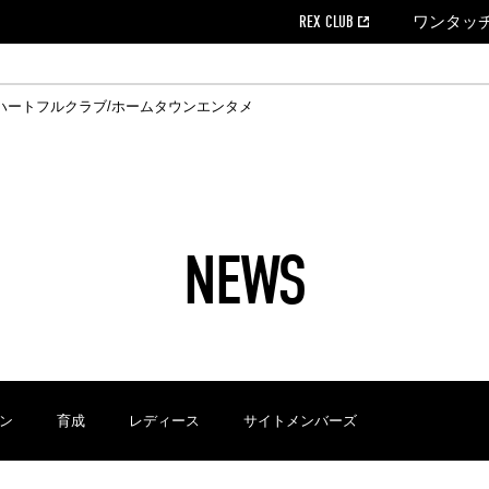
REX CLUB
ワンタッ
ハートフルクラブ/ホームタウン
エンタメ
クール
ウンロード
の個人出場データ
EX CLUB よくある質問
EX TICKETで購入
ホスピタリティシート
育成オフィシャルサイト
会社概況
ハートフルクリニック
MDP(マッチデープログラム/WEB版)
経営情報
過去の試合結果
チケット販売日
レッズビジネスクラブ
浦和レッズサッカー塾
年表
ハートフルトーク
全試合記録[PDF]
チケットの購入方法
ホームタウン
広告のお問合
REDS TO
ハート
Who
ホ
ャルサポーターズクラブ
ールとマナー
す席
ビューボックス
新型コロナウイルス感染症対策
浦和レッズ後援会
天皇杯
アウェイチケット
SPORTS FOR 
横断幕掲出希望
ア
ある質問
クール
位表
浦和レッズDELI
席種・料金
パートナーストーリー
特別企画
REDLife
ハートフルクリニック
REX POINTチケット交換
DAZN
パートナーアクティベーション満足度
アーカイブ
ハートフルトーク
ハー
フラッグサイズ以下)掲出希望者の事前申請
援者
ホームゲームでの入場
い合わせ
NEWS
合運営管理規定
中症対策
荒天時の対応について
浦和サッカーストリート(URAWA SOCCER STREET)
レッズロー
ケット
ッズランド
ビューボックス
支援活動
浦和レッズSDGs
駐車場駐車券
ン
育成
レディース
サイトメンバーズ
に向けて