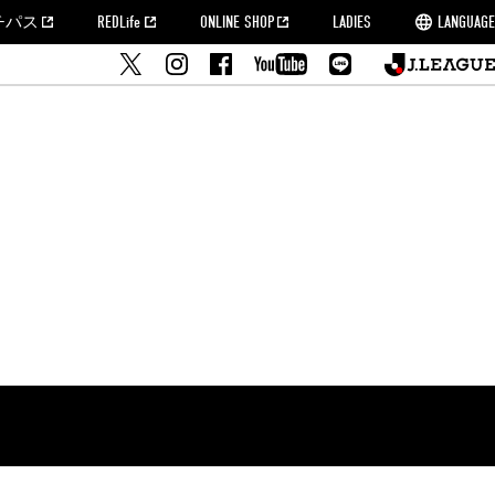
チパス
REDLife
ONLINE SHOP
LADIES
LANGUAGE
せ
MORROW
フルサッカー
's Who[PDF]
ームタウン活動報告BLOG
席種・料金
『浦和レッズをみにいこう!!』マップ
2022シーズンチケット
埼玉スタジアム2002(アクセス)
ハートフルパートナー
このゆびとまれっず！
団体観戦チケット
PEACE! プロジェクト
者の事前申請
大旗掲出希望者の事前申請
支援活動
調査
トフルサッカー
方法について
トレーニングスケジュール
ズ