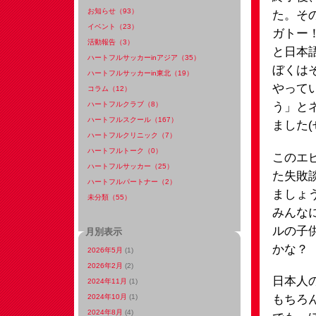
お知らせ（93）
た。そ
イベント（23）
ガトー
活動報告（3）
と日本
ハートフルサッカーinアジア（35）
ぼくは
ハートフルサッカーin東北（19）
やって
コラム（12）
う」と
ハートフルクラブ（8）
ハートフルスクール（167）
ました
ハートフルクリニック（7）
ハートフルトーク（0）
このエ
ハートフルサッカー（25）
た失敗
ハートフルパートナー（2）
ましょ
未分類（55）
みんな
ルの子
月別表示
かな？
2026年5月
(1)
2026年2月
(2)
日本人
2024年11月
(1)
もちろ
2024年10月
(1)
2024年8月
(4)