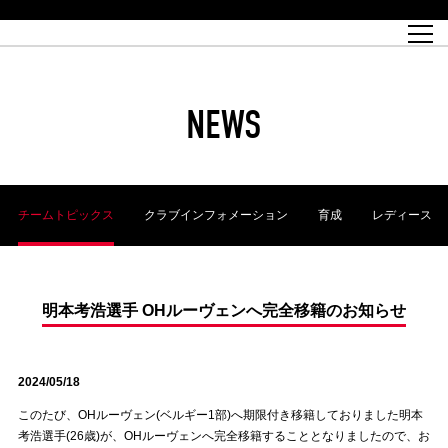
試合日程
トップチーム
チケット情報
REX CLUB
レッドボルテージ
クラブプロフィール
パートナー
レディースオフィシャルサイト
ハートフルクラブとは
壁紙ダウンロード
レッズランドオフィシャルサイト
試合速報
REX CLUBとは
Partners PLAZA
ユース
REX TICKETとは
オンラインショップ
バーチャル背景ダウンロード
浦和レッズ 理念
コーチングスタッフ
2022個人出場データ[PDF]
ジュニアユース
REX CLUB LOYALTY
パートナーストーリー
初めて観戦ガイド
ジュニア
過去の個人出場データ
育成オフィシャルサイト
REX TICKETで購入
REX CLUB よくある質問
浦和レッズ 選手理念
ホスピタリティシート
ハートフルスクール
ぬりえダウンロード
チケット販売日
ハートフルクリニック
MDP(マッチデープログラム/WEB版)
会社概況
過去の試合結果
レッズビジネスクラブ
浦和レッズサッカー塾
経営情報
チケットの購入方法
全試合記録[PDF]
年表
NEWS
Who's Who[PDF]
席種・料金
ホームタウン
広告のお問合せ
ハートフルトーク
REDS TOMORROW
2022シーズンチケット
ホームタウン活動報告BLOG
埼玉スタジアム2002(アクセス)
ハートフルサッカー
『浦和レッズをみにいこう!!』マップ
団体観戦チケット
浦和駒場スタジアム(アクセス)
企画シート
このゆびとまれっず！
ハートフルパートナー
アーカイブ
テーブルシート
リンク
ハートフルクラブ掲示板
R-file
ホームゲーム情報
ファミリーシート
チームトピックス
クラブインフォメーション
育成
レディース
観戦ルールとマナー
車いす席
浦和サッカーストリート(URAWA SOCCER STREET)
ビューボックス
新型コロナウイルス感染症対策
天皇杯
アウェイチケット
横断幕掲出希望者の事前申請
オフィシャルサポーターズクラブ
大旗掲出希望者の事前申請
浦和レッズ後援会
振り旗掲出希望者の事前申請
SPORTS FOR PEACE! プロジェクト
支援活動
明本考浩選手 OHルーヴェンへ完全移籍のお知らせ
オフィシャルフラッグ以外の旗(Lフラッグサイズ以下)掲出希望者の事
安全で快適なスタジアムに向けて
前申請
2024/05/18
クラウドファンディングご支援者
ホームゲームでの入場方法について
トレーニングスケジュール
このたび、OHルーヴェン(ベルギー1部)へ期限付き移籍しておりました明本
考浩選手(26歳)が、OHルーヴェンへ完全移籍することとなりましたので、お
大原サッカー場
SPORTS FOR PEACE! プロジェクト