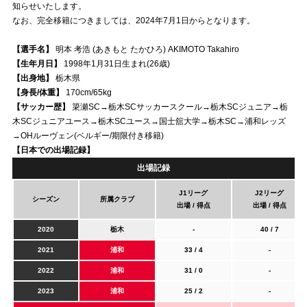
知らせいたします。
なお、完全移籍につきましては、2024年7月1日からとなります。
試合運営管理規定
【選手名】
明本 考浩 (あきもと たかひろ) AKIMOTO Takahiro
【生年月日】
1998年1月31日生まれ(26歳)
【出身地】
栃木県
【身長/体重】
170cm/65kg
【サッカー歴】
簗瀬SC→栃木SCサッカースクール→栃木SCジュニア→栃
木SCジュニアユース→栃木SCユース→国士舘大学→栃木SC→浦和レッズ
→OHルーヴェン(ベルギー/期限付き移籍)
【日本での出場記録】
出場記録
J1リーグ
J2リーグ
シーズン
所属クラブ
出場 / 得点
出場 / 得点
2020
栃木
-
40 / 7
2021
浦和
33 / 4
-
2022
浦和
31 / 0
-
2023
浦和
25 / 2
-