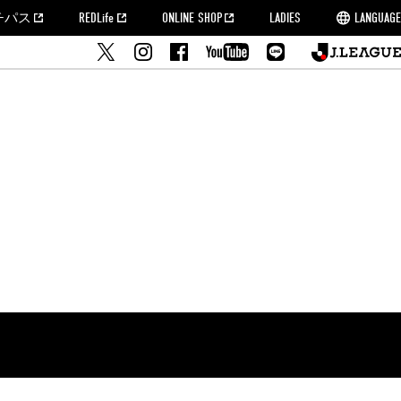
チパス
REDLife
ONLINE SHOP
LADIES
LANGUAGE
せ
MORROW
フルサッカー
's Who[PDF]
ームタウン活動報告BLOG
席種・料金
『浦和レッズをみにいこう!!』マップ
2022シーズンチケット
埼玉スタジアム2002(アクセス)
ハートフルパートナー
このゆびとまれっず！
団体観戦チケット
PEACE! プロジェクト
者の事前申請
大旗掲出希望者の事前申請
支援活動
調査
トフルサッカー
方法について
トレーニングスケジュール
ズ