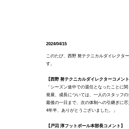
観戦ルールとマナー
試合運営管理規程
応援アイテムの事
練習
トレーニングスケジュール
大原サッカー場
2024/04/15
このたび、西野 努テクニカルダイレクタ
す。
【西野 努テクニカルダイレクターコメン
「シーズン途中での退任となったことに関
発展、成長については、一人のスタッフの
最後の一日まで、次の体制への引継ぎに尽
4年半、ありがとうございました。」
【戸苅 淳フットボール本部長コメント】