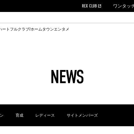
REX CLUB
ワンタッ
ハートフルクラブ/ホームタウン
エンタメ
クール
ウンロード
の個人出場データ
EX CLUB よくある質問
EX TICKETで購入
ホスピタリティシート
育成オフィシャルサイト
会社概況
ハートフルクリニック
MDP(マッチデープログラム/WEB版)
経営情報
過去の試合結果
チケット販売日
レッズビジネスクラブ
浦和レッズサッカー塾
年表
ハートフルトーク
全試合記録[PDF]
チケットの購入方法
ホームタウン
広告のお問合
REDS TO
ハート
Who
ホ
ャルサポーターズクラブ
ールとマナー
す席
ビューボックス
新型コロナウイルス感染症対策
浦和レッズ後援会
天皇杯
アウェイチケット
SPORTS FOR 
横断幕掲出希望
ア
ある質問
クール
位表
浦和レッズDELI
席種・料金
パートナーストーリー
特別企画
REDLife
ハートフルクリニック
REX POINTチケット交換
DAZN
パートナーアクティベーション満足度
アーカイブ
ハートフルトーク
ハー
フラッグサイズ以下)掲出希望者の事前申請
援者
ホームゲームでの入場
い合わせ
NEWS
合運営管理規定
中症対策
荒天時の対応について
浦和サッカーストリート(URAWA SOCCER STREET)
レッズロー
ケット
ッズランド
ビューボックス
支援活動
浦和レッズSDGs
駐車場駐車券
ン
育成
レディース
サイトメンバーズ
に向けて