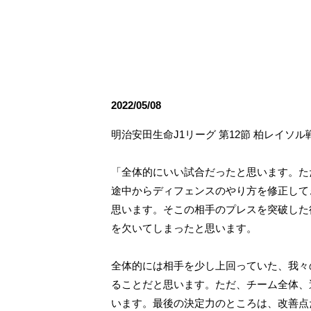
観戦ルールとマナー
試合運営管理規程
応援アイテムの事
練習
トレーニングスケジュール
大原サッカー場
2022/05/08
明治安田生命J1リーグ 第12節 柏レイソ
「全体的にいい試合だったと思います。た
途中からディフェンスのやり方を修正して
思います。そこの相手のプレスを突破した
を欠いてしまったと思います。
全体的には相手を少し上回っていた、我々
ることだと思います。ただ、チーム全体、
います。最後の決定力のところは、改善点