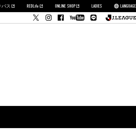
チパス
REDLife
ONLINE SHOP
LADIES
LANGUAGE
せ
MORROW
フルサッカー
's Who[PDF]
ームタウン活動報告BLOG
席種・料金
『浦和レッズをみにいこう!!』マップ
2022シーズンチケット
埼玉スタジアム2002(アクセス)
ハートフルパートナー
このゆびとまれっず！
団体観戦チケット
PEACE! プロジェクト
者の事前申請
大旗掲出希望者の事前申請
支援活動
調査
トフルサッカー
方法について
トレーニングスケジュール
ズ