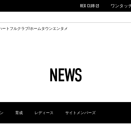
REX CLUB
ワンタッ
ハートフルクラブ/ホームタウン
エンタメ
クール
ウンロード
の個人出場データ
EX CLUB よくある質問
EX TICKETで購入
ホスピタリティシート
育成オフィシャルサイト
会社概況
ハートフルクリニック
MDP(マッチデープログラム/WEB版)
経営情報
過去の試合結果
チケット販売日
レッズビジネスクラブ
浦和レッズサッカー塾
年表
ハートフルトーク
全試合記録[PDF]
チケットの購入方法
ホームタウン
広告のお問合
REDS TO
ハート
Who
ホ
ャルサポーターズクラブ
ールとマナー
す席
ビューボックス
新型コロナウイルス感染症対策
浦和レッズ後援会
天皇杯
アウェイチケット
SPORTS FOR 
横断幕掲出希望
ア
ある質問
クール
位表
浦和レッズDELI
席種・料金
パートナーストーリー
特別企画
REDLife
ハートフルクリニック
REX POINTチケット交換
DAZN
パートナーアクティベーション満足度
アーカイブ
ハートフルトーク
ハー
フラッグサイズ以下)掲出希望者の事前申請
援者
ホームゲームでの入場
い合わせ
NEWS
合運営管理規定
中症対策
荒天時の対応について
浦和サッカーストリート(URAWA SOCCER STREET)
レッズロー
ケット
ッズランド
ビューボックス
支援活動
浦和レッズSDGs
駐車場駐車券
ン
育成
レディース
サイトメンバーズ
に向けて