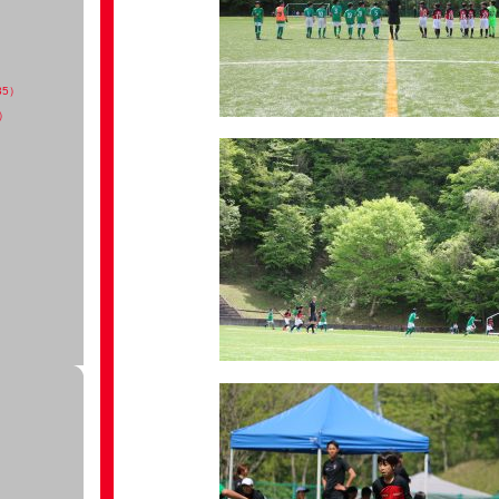
35）
）