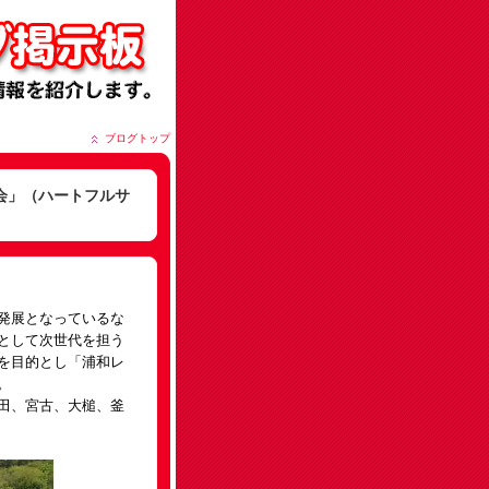
ブログトップ
会」（ハートフルサ
発展となっているな
として次世代を担う
を目的とし「浦和レ
。
田、宮古、大槌、釜