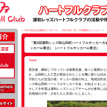
4月15日(土)北海道コンサドーレ..
｜
5月14日（日）G大阪戦エンジョイ..
「第3回浦和レッズ杯山田町ハートフルサッカー大
ッカーin東北）（ハートフルサッカーin東北）
Tweet
震災後、継続して行っている復興支援。徐々に復興から
か、山田町に人工芝が新設されたことを機に新たな試み
子供たちが交流の場、サッカー技術の向上、地域活性化
ト
ッズ杯山田町ハートフルサッカー大会」が始まりました
そして今年度は浦和レッズジュニアチームがが参加し山
石地域の少年・少女たちと交流いたしました。