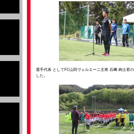
選手代表 としてFC山田ヴェルエーニ主将 石﨑 絢士君
した。