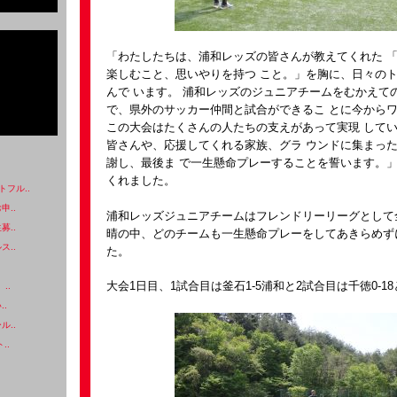
「わたしたちは、浦和レッズの皆さんが教えてくれた 
楽しむこと、思いやりを持つ こと。」を胸に、日々の
んで います。 浦和レッズのジュニアチームをむかえての
で、県外のサッカー仲間と試合ができるこ とに今から
この大会はたくさんの人たちの支えがあって実現 してい
皆さんや、応援してくれる家族、グラ ウンドに集まっ
謝し、最後ま で一生懸命プレーすることを誓います。
くれました。
フル..
申..
浦和レッズジュニアチームはフレンドリーリーグとして
募..
晴の中、どのチームも一生懸命プレーをしてあきらめず
ス..
た。
大会1日目、1試合目は釜石1-5浦和と2試合目は千徳0-1
..
..
ル..
..