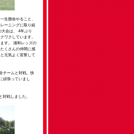
「一生懸命やること、
トレーニングに取り組
大会は、 4年ぶり
ワクワクしています。
ます。 浦和レッズの
たたくさんの仲間に感
」と元気よく宣誓して
全チームと対戦。快
に頑張っていまし
8と対戦しました。