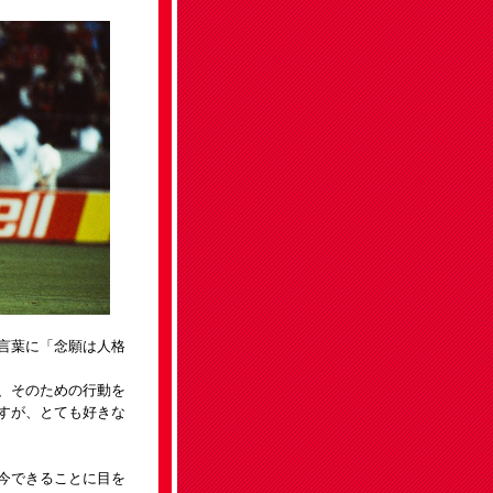
言葉に「念願は人格
、そのための行動を
すが、とても好きな
今できることに目を