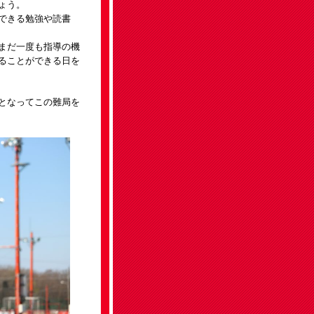
ょう。
できる勉強や読書
まだ一度も指導の機
ることができる日を
となってこの難局を