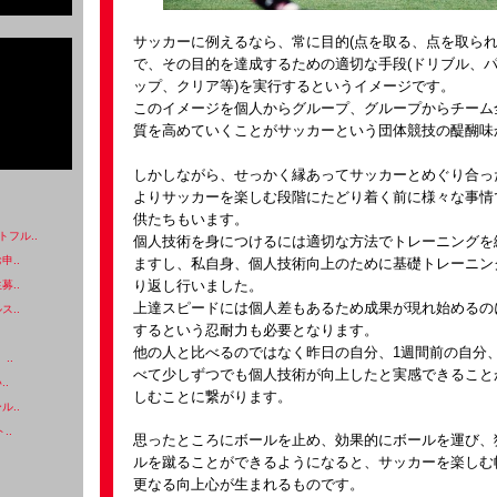
サッカーに例えるなら、常に目的(点を取る、点を取られ
で、その目的を達成するための適切な手段(ドリブル、
ップ、クリア等)を実行するというイメージです。
このイメージを個人からグループ、グループからチーム
質を高めていくことがサッカーという団体競技の醍醐味
しかしながら、せっかく縁あってサッカーとめぐり合っ
よりサッカーを楽しむ段階にたどり着く前に様々な事情
供たちもいます。
フル..
個人技術を身につけるには適切な方法でトレーニングを
申..
ますし、私自身、個人技術向上のために基礎トレーニン
り返し行いました。
募..
上達スピードには個人差もあるため成果が現れ始めるの
ス..
するという忍耐力も必要となります。
他の人と比べるのではなく昨日の自分、1週間前の自分
..
べて少しずつでも個人技術が向上したと実感できること
..
しむことに繋がります。
ル..
..
思ったところにボールを止め、効果的にボールを運び、
ルを蹴ることができるようになると、サッカーを楽しむ
更なる向上心が生まれるものです。