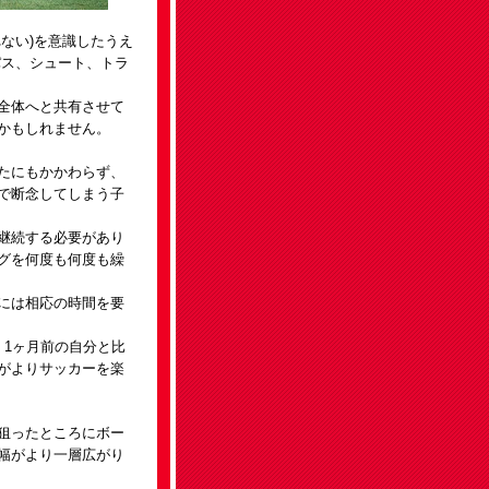
ない)を意識したうえ
パス、シュート、トラ
全体へと共有させて
かもしれません。
たにもかかわらず、
で断念してしまう子
継続する必要があり
グを何度も何度も繰
には相応の時間を要
、1ヶ月前の自分と比
がよりサッカーを楽
狙ったところにボー
幅がより一層広がり