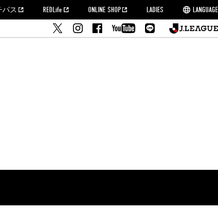
チパス
REDLife
ONLINE SHOP
LADIES
LANGUAGE
せ
MORROW
フルサッカー
's Who[PDF]
ームタウン活動報告BLOG
席種・料金
『浦和レッズをみにいこう!!』マップ
2022シーズンチケット
埼玉スタジアム2002(アクセス)
ハートフルパートナー
このゆびとまれっず！
団体観戦チケット
PEACE! プロジェクト
者の事前申請
大旗掲出希望者の事前申請
支援活動
調査
トフルサッカー
方法について
トレーニングスケジュール
ズ