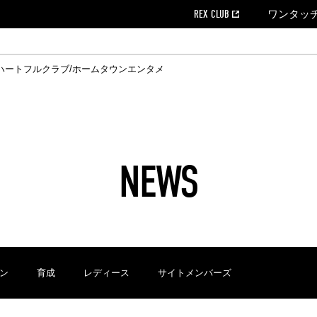
REX CLUB
ワンタッ
ハートフルクラブ/ホームタウン
エンタメ
クール
ウンロード
の個人出場データ
EX CLUB よくある質問
EX TICKETで購入
ホスピタリティシート
育成オフィシャルサイト
会社概況
ハートフルクリニック
MDP(マッチデープログラム/WEB版)
経営情報
過去の試合結果
チケット販売日
レッズビジネスクラブ
浦和レッズサッカー塾
年表
ハートフルトーク
全試合記録[PDF]
チケットの購入方法
ホームタウン
広告のお問合
REDS TO
ハート
Who
ホ
ャルサポーターズクラブ
ールとマナー
す席
ビューボックス
新型コロナウイルス感染症対策
浦和レッズ後援会
天皇杯
アウェイチケット
SPORTS FOR 
横断幕掲出希望
ア
ある質問
クール
位表
浦和レッズDELI
席種・料金
パートナーストーリー
特別企画
REDLife
ハートフルクリニック
REX POINTチケット交換
DAZN
パートナーアクティベーション満足度
アーカイブ
ハートフルトーク
ハー
フラッグサイズ以下)掲出希望者の事前申請
援者
ホームゲームでの入場
い合わせ
NEWS
合運営管理規定
中症対策
荒天時の対応について
浦和サッカーストリート(URAWA SOCCER STREET)
レッズロー
ケット
ッズランド
ビューボックス
支援活動
浦和レッズSDGs
駐車場駐車券
ン
育成
レディース
サイトメンバーズ
に向けて