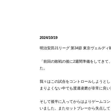
観戦ルールとマナー
試合運営管理規程
応援アイテムの事
練習
トレーニングスケジュール
大原サッカー場
2024/10/19
明治安田J1リーグ 第34節 東京ヴェルデ
「前回の敗戦の後に2週間準備をしてきて
た。
我々はこの試合をコントロールしようとし
まりよくない中でも渡邊凌磨が非常に良い
そして後半に入ってからはよりゲームコン
いました。またセットプレーから失点して