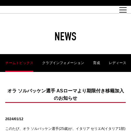
試合日程
トップチーム
チケット情報
REX CLUB
レッドボルテージ
クラブプロフィール
パートナー
レディースオフィシャルサイト
ハートフルクラブとは
壁紙ダウンロード
レッズランドオフィシャルサイト
試合速報
REX CLUBとは
Partners PLAZA
ユース
REX TICKETとは
オンラインショップ
バーチャル背景ダウンロード
浦和レッズ 理念
コーチングスタッフ
2022個人出場データ[PDF]
ジュニアユース
REX CLUB LOYALTY
パートナーストーリー
初めて観戦ガイド
ジュニア
過去の個人出場データ
育成オフィシャルサイト
REX TICKETで購入
REX CLUB よくある質問
浦和レッズ 選手理念
ホスピタリティシート
ハートフルスクール
ぬりえダウンロード
チケット販売日
ハートフルクリニック
MDP(マッチデープログラム/WEB版)
会社概況
過去の試合結果
レッズビジネスクラブ
浦和レッズサッカー塾
経営情報
チケットの購入方法
全試合記録[PDF]
年表
NEWS
Who's Who[PDF]
席種・料金
ホームタウン
広告のお問合せ
ハートフルトーク
REDS TOMORROW
2022シーズンチケット
ホームタウン活動報告BLOG
埼玉スタジアム2002(アクセス)
ハートフルサッカー
『浦和レッズをみにいこう!!』マップ
団体観戦チケット
浦和駒場スタジアム(アクセス)
企画シート
このゆびとまれっず！
ハートフルパートナー
アーカイブ
テーブルシート
リンク
ハートフルクラブ掲示板
R-file
ホームゲーム情報
ファミリーシート
チームトピックス
クラブインフォメーション
育成
レディース
観戦ルールとマナー
車いす席
浦和サッカーストリート(URAWA SOCCER STREET)
ビューボックス
新型コロナウイルス感染症対策
天皇杯
アウェイチケット
横断幕掲出希望者の事前申請
オフィシャルサポーターズクラブ
大旗掲出希望者の事前申請
浦和レッズ後援会
振り旗掲出希望者の事前申請
SPORTS FOR PEACE! プロジェクト
支援活動
オラ ソルバッケン選手 ASローマより期限付き移籍加入
のお知らせ
オフィシャルフラッグ以外の旗(Lフラッグサイズ以下)掲出希望者の事
安全で快適なスタジアムに向けて
前申請
クラウドファンディングご支援者
ホームゲームでの入場方法について
トレーニングスケジュール
2024/01/12
このたび、オラ ソルバッケン選手(25歳)が、イタリア セリエA(イタリア1部)
大原サッカー場
SPORTS FOR PEACE! プロジェクト