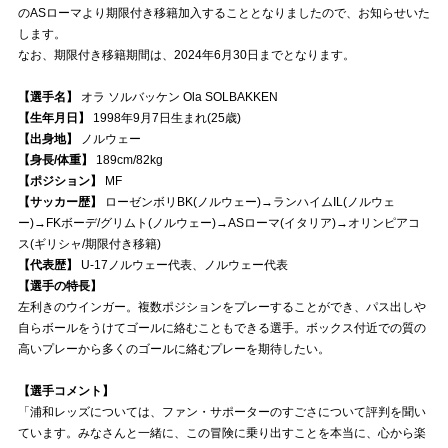
のASローマより期限付き移籍加入することとなりましたので、お知らせいた
します。
試合運営管理規定
なお、期限付き移籍期間は、2024年6月30日までとなります。
【選手名】
オラ ソルバッケン Ola SOLBAKKEN
【生年月日】
1998年9月7日生まれ(25歳)
【出身地】
ノルウェー
【身長/体重】
189cm/82kg
【ポジション】
MF
【サッカー歴】
ローゼンボリBK(ノルウェー)→ランハイムIL(ノルウェ
ー)→FKボーデ/グリムト(ノルウェー)→ASローマ(イタリア)→オリンピアコ
ス(ギリシャ/期限付き移籍)
【代表歴】
U-17ノルウェー代表、ノルウェー代表
【選手の特長】
左利きのウインガー。複数ポジションをプレーすることができ、パス出しや
自らボールをうけてゴールに絡むこともできる選手。ボックス付近での質の
高いプレーから多くのゴールに絡むプレーを期待したい。
【選手コメント】
「浦和レッズについては、ファン・サポーターのすごさについて評判を聞い
ています。みなさんと一緒に、この冒険に乗り出すことを本当に、心から楽