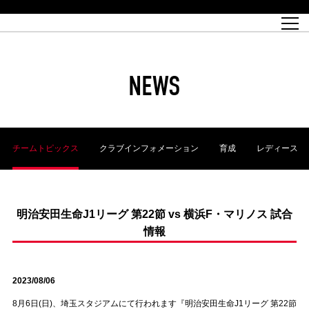
試合日程
トップチーム
チケット情報
REX CLUB
レッドボルテージ
クラブプロフィール
パートナー
レディースオフィシャルサイト
ハートフルクラブとは
壁紙ダウンロード
レッズランドオフィシャルサイト
試合速報
REX CLUBとは
Partners PLAZA
ユース
REX TICKETとは
オンラインショップ
バーチャル背景ダウンロード
浦和レッズ 理念
コーチングスタッフ
2022個人出場データ[PDF]
ジュニアユース
REX CLUB LOYALTY
パートナーストーリー
初めて観戦ガイド
ジュニア
過去の個人出場データ
育成オフィシャルサイト
REX TICKETで購入
REX CLUB よくある質問
浦和レッズ 選手理念
ホスピタリティシート
ハートフルスクール
ぬりえダウンロード
チケット販売日
ハートフルクリニック
MDP(マッチデープログラム/WEB版)
会社概況
過去の試合結果
レッズビジネスクラブ
浦和レッズサッカー塾
経営情報
チケットの購入方法
全試合記録[PDF]
年表
NEWS
Who's Who[PDF]
席種・料金
ホームタウン
広告のお問合せ
ハートフルトーク
REDS TOMORROW
2022シーズンチケット
ホームタウン活動報告BLOG
埼玉スタジアム2002(アクセス)
ハートフルサッカー
『浦和レッズをみにいこう!!』マップ
団体観戦チケット
浦和駒場スタジアム(アクセス)
企画シート
このゆびとまれっず！
ハートフルパートナー
アーカイブ
テーブルシート
リンク
ハートフルクラブ掲示板
R-file
ホームゲーム情報
ファミリーシート
チームトピックス
クラブインフォメーション
育成
レディース
観戦ルールとマナー
車いす席
浦和サッカーストリート(URAWA SOCCER STREET)
ビューボックス
新型コロナウイルス感染症対策
天皇杯
アウェイチケット
横断幕掲出希望者の事前申請
オフィシャルサポーターズクラブ
大旗掲出希望者の事前申請
浦和レッズ後援会
振り旗掲出希望者の事前申請
SPORTS FOR PEACE! プロジェクト
支援活動
明治安田生命J1リーグ 第22節 vs 横浜F・マリノス 試合
情報
オフィシャルフラッグ以外の旗(Lフラッグサイズ以下)掲出希望者の事
安全で快適なスタジアムに向けて
前申請
クラウドファンディングご支援者
ホームゲームでの入場方法について
トレーニングスケジュール
2023/08/06
8月6日(日)、埼玉スタジアムにて行われます『明治安田生命J1リーグ 第22節
大原サッカー場
SPORTS FOR PEACE! プロジェクト