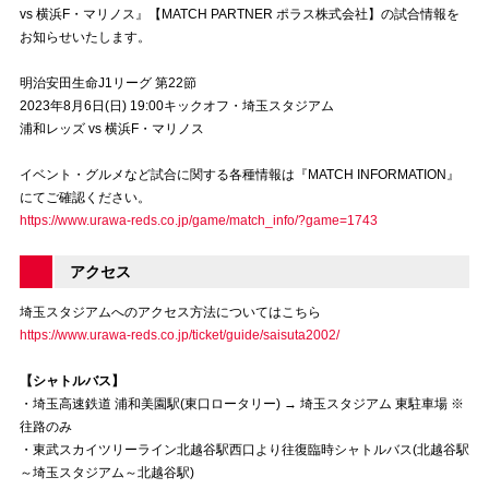
vs 横浜F・マリノス』【MATCH PARTNER ポラス株式会社】の試合情報を
お知らせいたします。
試合運営管理規定
明治安田生命J1リーグ 第22節
2023年8月6日(日) 19:00キックオフ・埼玉スタジアム
浦和レッズ vs 横浜F・マリノス
イベント・グルメなど試合に関する各種情報は『MATCH INFORMATION』
にてご確認ください。
https://www.urawa-reds.co.jp/game/match_info/?game=1743
アクセス
埼玉スタジアムへのアクセス方法についてはこちら
https://www.urawa-reds.co.jp/ticket/guide/saisuta2002/
【シャトルバス】
・埼玉高速鉄道 浦和美園駅(東口ロータリー) → 埼玉スタジアム 東駐車場 ※
往路のみ
・東武スカイツリーライン北越谷駅西口より往復臨時シャトルバス(北越谷駅
～埼玉スタジアム～北越谷駅)