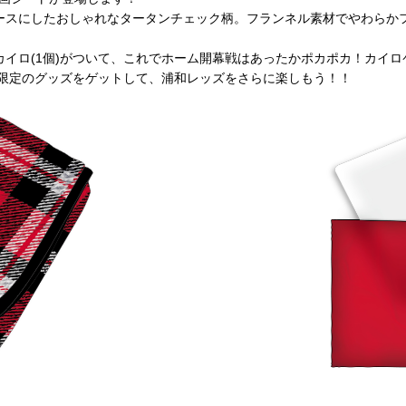
前申請
ースにしたおしゃれなタータンチェック柄。フランネル素材でやわらか
イロ(1個)がついて、これでホーム開幕戦はあったかポカポカ！カイ
ト限定のグッズをゲットして、浦和レッズをさらに楽しもう！！