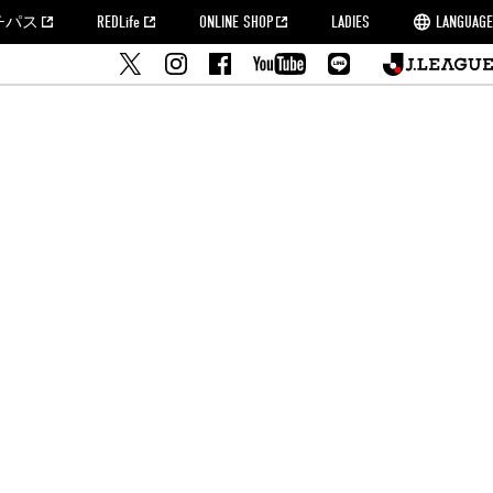
チパス
REDLife
ONLINE SHOP
LADIES
LANGUAGE
せ
MORROW
フルサッカー
's Who[PDF]
ームタウン活動報告BLOG
席種・料金
『浦和レッズをみにいこう!!』マップ
2022シーズンチケット
埼玉スタジアム2002(アクセス)
ハートフルパートナー
このゆびとまれっず！
団体観戦チケット
PEACE! プロジェクト
者の事前申請
大旗掲出希望者の事前申請
支援活動
調査
トフルサッカー
方法について
トレーニングスケジュール
ズ