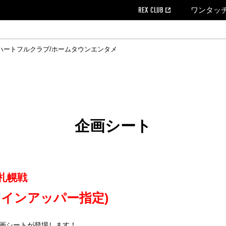
REX CLUB
ワンタッ
ハートフルクラブ/ホームタウン
エンタメ
クール
ウンロード
の個人出場データ
EX CLUB よくある質問
EX TICKETで購入
ホスピタリティシート
育成オフィシャルサイト
会社概況
ハートフルクリニック
MDP(マッチデープログラム/WEB版)
経営情報
過去の試合結果
チケット販売日
レッズビジネスクラブ
浦和レッズサッカー塾
年表
ハートフルトーク
全試合記録[PDF]
チケットの購入方法
ホームタウン
広告のお問合
REDS TO
ハート
Who
ホ
ャルサポーターズクラブ
ールとマナー
す席
ビューボックス
新型コロナウイルス感染症対策
浦和レッズ後援会
天皇杯
アウェイチケット
SPORTS FOR 
横断幕掲出希望
ア
ある質問
クール
位表
浦和レッズDELI
席種・料金
パートナーストーリー
特別企画
REDLife
ハートフルクリニック
REX POINTチケット交換
DAZN
パートナーアクティベーション満足度
アーカイブ
ハートフルトーク
ハー
フラッグサイズ以下)掲出希望者の事前申請
援者
ホームゲームでの入場
い合わせ
合運営管理規定
企画シート
中症対策
荒天時の対応について
浦和サッカーストリート(URAWA SOCCER STREET)
レッズロー
レ札幌戦
ケット
ッズランド
ビューボックス
支援活動
浦和レッズSDGs
駐車場駐車券
インアッパー指定)
に向けて
企画シートが登場します！