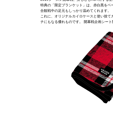
観戦ルールとマナー
試合運営管理規程
応援アイテムの事
特典の「限定ブランケット」は、赤白黒をベ
合観戦中の足元もしっかり温めてくれます。
練習
これに、オリジナルカイロケースと使い捨てカ
チにもなる優れものです。 開幕戦企画シー
トレーニングスケジュール
大原サッカー場