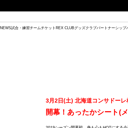
NEWS
試合・練習
チーム
チケット
REX CLUB
グッズ
クラブ
パートナーシップ
試合日程
トップチーム
チケット情報
REX CLUB
レッドボルテージ
クラブプロフィール
パートナー
レディースオフィシャルサイト
ハートフルクラブとは
壁紙ダウンロード
レッズランドオフィシャルサイト
試合速報
REX CLUBとは
Partners PLAZA
ユース
REX TICKETとは
オンラインショップ
バーチャル背景ダウンロード
浦和レッズ 理念
コーチングスタッフ
2022個人出場データ[PDF]
ジュニアユース
REX CLUB LOYALTY
パートナーストーリー
初めて観戦ガイド
浦和レッズ 選手理念
ジュニア
ハートフルス
ぬりえダ
過去
R
R
NEWS
試合
トップチーム
チケット販売情報
REX CLUB
オンラインショップ
クラブについて
パートナーシップ
ハートフルクラブ
エンタテインメント
浦和駒場スタジアム(アクセス)
企画シート
浦和サッカーストリート(URAWA SOCCER STREET)
ハートフルクラブ掲示板
アーカイブ
テーブルシート
リンク
R-file
ホームゲーム情報
ファミリーシート
オフィシ
観戦ル
車い
ALL
試合日程
選手・スタッフ
チケット情報
REX CLUBログイン
オンラインショップ
クラブプロフィール
パートナー一覧
ハートフルクラブとは
REDLife
チームトピックス
試合速報
ダウンロードコンテンツ
REX TICKETで購入
選手理念
新規パートナーシップに関するお問い合わせ
クラブ理念
REX CLUBとは
新商品
コーチングスタッフ
記録
クラブインフォメーション
ホームゲーム情報
REDS CUSTOM
This is REDS
オフィシャルメディ
販売スケジュール
REX CLUB よく
ハートフルス
順
振り旗掲出希望者の事前申請
安全で快適なスタジアムに向けて
オフィシャルフラッグ以外の旗(L
クラウドファンディングご支
パートナー営業担当【公式】X
ハートフルパートナー
ハートフルクラブ掲示板
ライセンス商品に関するお問
大原サッカー場
SPORTS FOR PEACE! プロジェクト
試
埼玉スタジアム2002
レディース/育成
初めての方へ
オフィシャルショップ
会社概要
RBC(レッズビジネスクラブ)
ホームタウン
アクセス
レディースオフィシャルサイト
初めて観戦ガイド
レッドボルテージ
会社概況
スタジアムマップ
経営情報
購入方法
REDIA FACTORY
採用情報【キャリア採用エントリー】
REX TICKETでお得に！
育成オフィシャルサイト
入場方法について
グッズ【公式】X
熱
RBCについて
ホームタウン
このゆびとまれっず！
レッズランド
浦和駒場スタジアム
スクール
各種チケット
組織・活動
3月2日(土) 北海道コンサドー
ホスピタリティ
アクセス
ハートフルスクール
シーズンチケット
オフィシャルサポーターズクラブ
企画シート
アカデミーサッカースクール
浦和レッズ後援会
車いす席
団体観戦チ
レ
開幕！あったかシート(メ
SPORTS FOR PEACE! プロジェクト
ビューボックスについて
安全で快適なスタジアム
観戦・応援に関して
2019シーズン開幕戦、身も心もHOTにする