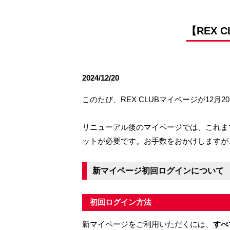
観戦ルールとマナー
試合運営管理規程
応援アイテムの事
練習
【REX 
トレーニングスケジュール
大原サッカー場
2024/12/20
このたび、REX CLUBマイページが12月2
リニューアル後のマイページでは、これま
ットが必要です。お手数をおかけしますが
新マイページ初回ログインについて
初回ログイン方法
新マイページをご利用いただくには、
すべ