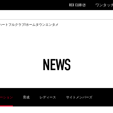
REX CLUB
ワンタッ
ハートフルクラブ/ホームタウン
エンタメ
クール
ウンロード
の個人出場データ
EX CLUB よくある質問
EX TICKETで購入
ホスピタリティシート
育成オフィシャルサイト
会社概況
ハートフルクリニック
MDP(マッチデープログラム/WEB版)
経営情報
過去の試合結果
チケット販売日
レッズビジネスクラブ
浦和レッズサッカー塾
年表
ハートフルトーク
全試合記録[PDF]
チケットの購入方法
ホームタウン
広告のお問合
REDS TO
ハート
Who
ホ
ャルサポーターズクラブ
ールとマナー
す席
ビューボックス
新型コロナウイルス感染症対策
浦和レッズ後援会
天皇杯
アウェイチケット
SPORTS FOR 
横断幕掲出希望
ア
ある質問
クール
位表
浦和レッズDELI
席種・料金
パートナーストーリー
特別企画
REDLife
ハートフルクリニック
REX POINTチケット交換
DAZN
パートナーアクティベーション満足度
アーカイブ
ハートフルトーク
ハー
フラッグサイズ以下)掲出希望者の事前申請
援者
ホームゲームでの入場
い合わせ
NEWS
合運営管理規定
中症対策
荒天時の対応について
浦和サッカーストリート(URAWA SOCCER STREET)
レッズロー
ケット
ッズランド
ビューボックス
支援活動
浦和レッズSDGs
駐車場駐車券
ーション
育成
レディース
サイトメンバーズ
に向けて