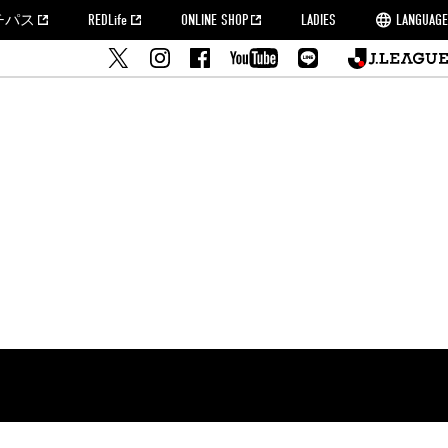
チパス
REDLife
ONLINE SHOP
LADIES
LANGUAGE
せ
MORROW
フルサッカー
's Who[PDF]
ームタウン活動報告BLOG
席種・料金
『浦和レッズをみにいこう!!』マップ
2022シーズンチケット
埼玉スタジアム2002(アクセス)
ハートフルパートナー
このゆびとまれっず！
団体観戦チケット
PEACE! プロジェクト
者の事前申請
大旗掲出希望者の事前申請
支援活動
調査
トフルサッカー
方法について
トレーニングスケジュール
ズ