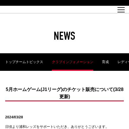
試合日程
トップチーム
チケット情報
REX CLUB
レッドボルテージ
クラブプロフィール
パートナー
レディースオフィシャルサイト
ハートフルクラブとは
壁紙ダウンロード
レッズランドオフィシャルサイト
試合速報
REX CLUBとは
Partners PLAZA
ユース
REX TICKETとは
オンラインショップ
バーチャル背景ダウンロード
浦和レッズ 理念
コーチングスタッフ
2022個人出場データ[PDF]
ジュニアユース
REX CLUB LOYALTY
パートナーストーリー
初めて観戦ガイド
ジュニア
過去の個人出場データ
育成オフィシャルサイト
REX TICKETで購入
REX CLUB よくある質問
浦和レッズ 選手理念
ホスピタリティシート
ハートフルスクール
ぬりえダウンロード
チケット販売日
ハートフルクリニック
MDP(マッチデープログラム/WEB版)
会社概況
過去の試合結果
レッズビジネスクラブ
浦和レッズサッカー塾
経営情報
チケットの購入方法
全試合記録[PDF]
年表
NEWS
Who's Who[PDF]
席種・料金
ホームタウン
広告のお問合せ
ハートフルトーク
REDS TOMORROW
2022シーズンチケット
ホームタウン活動報告BLOG
埼玉スタジアム2002(アクセス)
ハートフルサッカー
『浦和レッズをみにいこう!!』マップ
団体観戦チケット
浦和駒場スタジアム(アクセス)
企画シート
このゆびとまれっず！
ハートフルパートナー
アーカイブ
テーブルシート
リンク
ハートフルクラブ掲示板
R-file
ホームゲーム情報
ファミリーシート
トップチームトピックス
クラブインフォメーション
育成
レディ
観戦ルールとマナー
車いす席
浦和サッカーストリート(URAWA SOCCER STREET)
ビューボックス
新型コロナウイルス感染症対策
天皇杯
アウェイチケット
横断幕掲出希望者の事前申請
オフィシャルサポーターズクラブ
大旗掲出希望者の事前申請
浦和レッズ後援会
振り旗掲出希望者の事前申請
SPORTS FOR PEACE! プロジェクト
支援活動
5月ホームゲーム(J1リーグ)のチケット販売について(3/28
更新)
オフィシャルフラッグ以外の旗(Lフラッグサイズ以下)掲出希望者の事
安全で快適なスタジアムに向けて
前申請
クラウドファンディングご支援者
ホームゲームでの入場方法について
トレーニングスケジュール
2024/03/28
日頃より浦和レッズをサポートいただき、ありがとうございます。
大原サッカー場
SPORTS FOR PEACE! プロジェクト