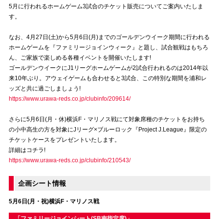
5月に行われるホームゲーム3試合のチケット販売についてご案内いたしま
す。
試合運営管理規定
なお、4月27日(土)から5月6日(月)までのゴールデンウイーク期間に行われる
ホームゲームを『ファミリージョインウィーク』と題し、試合観戦はもちろ
ん、ご家族で楽しめる各種イベントを開催いたします!
ゴールデンウイークにJ1リーグホームゲームが2試合行われるのは2014年以
来10年ぶり。アウェイゲームも合わせると3試合、この特別な期間を浦和レ
ッズと共に過ごしましょう!
https://www.urawa-reds.co.jp/clubinfo/209614/
さらに5月6日(月・休)横浜F・マリノス戦にて対象席種のチケットをお持ち
の小中高生の方を対象にJリーグ×ブルーロック『Project J.League』限定の
チケットケースをプレゼントいたします。
詳細はコチラ!
https://www.urawa-reds.co.jp/clubinfo/210543/
企画シート情報
5月6日(月・祝)横浜F・マリノス戦
「ファミリージョインシート(SB南指定席)」