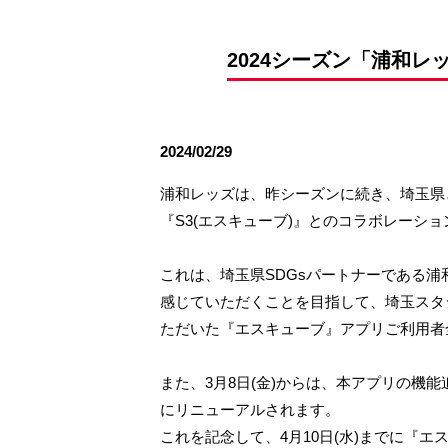
観戦ルールとマナー
試合運営管理規程
応援アイテムの事
練習
2024シーズン「浦和
トレーニングスケジュール
大原サッカー場
2024/02/29
浦和レッズは、昨シーズンに続き、埼玉県
『S3(エスキューブ)』とのコラボレーシ
これは、埼玉県SDGsパートナーである浦
感じていただくことを目指して、埼玉スタジ
ただいた『エスキューブ』アプリご利用者全
また、3月8日(金)からは、本アプリの機
にリニューアルされます。
これを記念して、4月10日(水)までに『