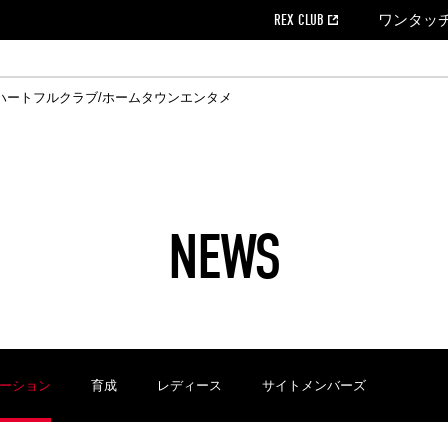
REX CLUB
ワンタッ
ハートフルクラブ/ホームタウン
エンタメ
クール
ウンロード
の個人出場データ
EX CLUB よくある質問
EX TICKETで購入
ホスピタリティシート
育成オフィシャルサイト
会社概況
ハートフルクリニック
MDP(マッチデープログラム/WEB版)
経営情報
過去の試合結果
チケット販売日
レッズビジネスクラブ
浦和レッズサッカー塾
年表
ハートフルトーク
全試合記録[PDF]
チケットの購入方法
ホームタウン
広告のお問合
REDS TO
ハート
Who
ホ
ャルサポーターズクラブ
ールとマナー
す席
ビューボックス
新型コロナウイルス感染症対策
浦和レッズ後援会
天皇杯
アウェイチケット
SPORTS FOR 
横断幕掲出希望
ア
ある質問
クール
位表
浦和レッズDELI
席種・料金
パートナーストーリー
特別企画
REDLife
ハートフルクリニック
REX POINTチケット交換
DAZN
パートナーアクティベーション満足度
アーカイブ
ハートフルトーク
ハー
フラッグサイズ以下)掲出希望者の事前申請
援者
ホームゲームでの入場
い合わせ
NEWS
合運営管理規定
中症対策
荒天時の対応について
浦和サッカーストリート(URAWA SOCCER STREET)
レッズロー
ケット
ッズランド
ビューボックス
支援活動
浦和レッズSDGs
駐車場駐車券
ーション
育成
レディース
サイトメンバーズ
に向けて