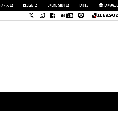
チパス
REDLife
ONLINE SHOP
LADIES
LANGUAGE
せ
MORROW
フルサッカー
's Who[PDF]
ームタウン活動報告BLOG
席種・料金
『浦和レッズをみにいこう!!』マップ
2022シーズンチケット
埼玉スタジアム2002(アクセス)
ハートフルパートナー
このゆびとまれっず！
団体観戦チケット
PEACE! プロジェクト
者の事前申請
大旗掲出希望者の事前申請
支援活動
調査
トフルサッカー
方法について
トレーニングスケジュール
ズ