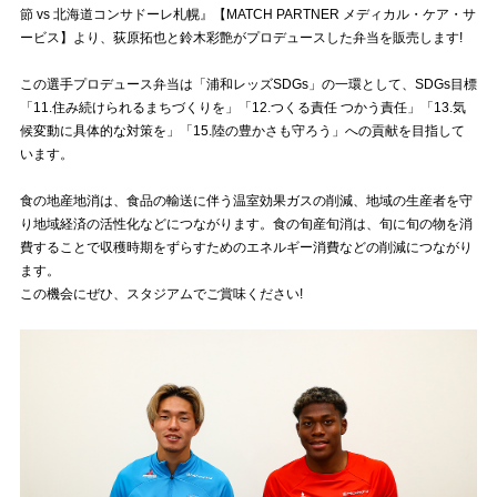
節 vs 北海道コンサドーレ札幌』【MATCH PARTNER メディカル・ケア・サ
ービス】より、荻原拓也と鈴木彩艶がプロデュースした弁当を販売します!
試合運営管理規定
この選手プロデュース弁当は「浦和レッズSDGs」の一環として、SDGs目標
「11.住み続けられるまちづくりを」「12.つくる責任 つかう責任」「13.気
候変動に具体的な対策を」「15.陸の豊かさも守ろう」への貢献を目指して
います。
食の地産地消は、食品の輸送に伴う温室効果ガスの削減、地域の生産者を守
り地域経済の活性化などにつながります。食の旬産旬消は、旬に旬の物を消
費することで収穫時期をずらすためのエネルギー消費などの削減につながり
ます。
この機会にぜひ、スタジアムでご賞味ください!