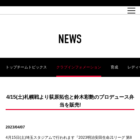
試合日程
トップチーム
チケット情報
REX CLUB
レッドボルテージ
クラブプロフィール
パートナー
レディースオフィシャルサイト
ハートフルクラブとは
壁紙ダウンロード
レッズランドオフィシャルサイト
試合速報
REX CLUBとは
Partners PLAZA
ユース
REX TICKETとは
オンラインショップ
バーチャル背景ダウンロード
浦和レッズ 理念
コーチングスタッフ
2022個人出場データ[PDF]
ジュニアユース
REX CLUB LOYALTY
パートナーストーリー
初めて観戦ガイド
ジュニア
過去の個人出場データ
育成オフィシャルサイト
REX TICKETで購入
REX CLUB よくある質問
浦和レッズ 選手理念
ホスピタリティシート
ハートフルスクール
ぬりえダウンロード
チケット販売日
ハートフルクリニック
MDP(マッチデープログラム/WEB版)
会社概況
過去の試合結果
レッズビジネスクラブ
浦和レッズサッカー塾
経営情報
チケットの購入方法
全試合記録[PDF]
年表
NEWS
Who's Who[PDF]
席種・料金
ホームタウン
広告のお問合せ
ハートフルトーク
REDS TOMORROW
2022シーズンチケット
ホームタウン活動報告BLOG
埼玉スタジアム2002(アクセス)
ハートフルサッカー
『浦和レッズをみにいこう!!』マップ
団体観戦チケット
浦和駒場スタジアム(アクセス)
企画シート
このゆびとまれっず！
ハートフルパートナー
アーカイブ
テーブルシート
リンク
ハートフルクラブ掲示板
R-file
ホームゲーム情報
ファミリーシート
トップチームトピックス
クラブインフォメーション
育成
レディ
観戦ルールとマナー
車いす席
浦和サッカーストリート(URAWA SOCCER STREET)
ビューボックス
新型コロナウイルス感染症対策
天皇杯
アウェイチケット
横断幕掲出希望者の事前申請
オフィシャルサポーターズクラブ
大旗掲出希望者の事前申請
浦和レッズ後援会
振り旗掲出希望者の事前申請
SPORTS FOR PEACE! プロジェクト
支援活動
4/15(土)札幌戦より荻原拓也と鈴木彩艶のプロデュース弁
当を販売!
オフィシャルフラッグ以外の旗(Lフラッグサイズ以下)掲出希望者の事
安全で快適なスタジアムに向けて
前申請
クラウドファンディングご支援者
ホームゲームでの入場方法について
トレーニングスケジュール
2023/04/07
4月15日(土)埼玉スタジアムで行われます『2023明治安田生命J1リーグ 第8
大原サッカー場
SPORTS FOR PEACE! プロジェクト