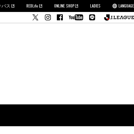
チパス
REDLife
ONLINE SHOP
LADIES
LANGUAGE
せ
MORROW
フルサッカー
's Who[PDF]
ームタウン活動報告BLOG
席種・料金
『浦和レッズをみにいこう!!』マップ
2022シーズンチケット
埼玉スタジアム2002(アクセス)
ハートフルパートナー
このゆびとまれっず！
団体観戦チケット
PEACE! プロジェクト
者の事前申請
大旗掲出希望者の事前申請
支援活動
調査
トフルサッカー
方法について
トレーニングスケジュール
ズ