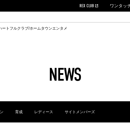
REX CLUB
ワンタッ
ハートフルクラブ/ホームタウン
エンタメ
クール
ウンロード
の個人出場データ
EX CLUB よくある質問
EX TICKETで購入
ホスピタリティシート
育成オフィシャルサイト
会社概況
ハートフルクリニック
MDP(マッチデープログラム/WEB版)
経営情報
過去の試合結果
チケット販売日
レッズビジネスクラブ
浦和レッズサッカー塾
年表
ハートフルトーク
全試合記録[PDF]
チケットの購入方法
ホームタウン
広告のお問合
REDS TO
ハート
Who
ホ
ャルサポーターズクラブ
ールとマナー
す席
ビューボックス
新型コロナウイルス感染症対策
浦和レッズ後援会
天皇杯
アウェイチケット
SPORTS FOR 
横断幕掲出希望
ア
ある質問
クール
位表
浦和レッズDELI
席種・料金
パートナーストーリー
特別企画
REDLife
ハートフルクリニック
REX POINTチケット交換
DAZN
パートナーアクティベーション満足度
アーカイブ
ハートフルトーク
ハー
フラッグサイズ以下)掲出希望者の事前申請
援者
ホームゲームでの入場
い合わせ
NEWS
合運営管理規定
中症対策
荒天時の対応について
浦和サッカーストリート(URAWA SOCCER STREET)
レッズロー
ケット
ッズランド
ビューボックス
支援活動
浦和レッズSDGs
駐車場駐車券
ン
育成
レディース
サイトメンバーズ
に向けて