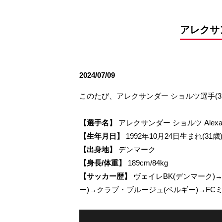
観戦ルールとマナー
試合運営管理規程
応援アイテムの事
練習
アレクサ
トレーニングスケジュール
大原サッカー場
2024/07/09
このたび、アレクサンダー ショルツ選手(
【選手名】
アレクサンダー ショルツ Alexand
【生年月日】
1992年10月24日生まれ(31歳
【出身地】
デンマーク
【身長/体重】
189cm/84kg
【サッカー歴】
ヴェイレBK(デンマーク)
ー)→クラブ・ブルージュ(ベルギー)→FC