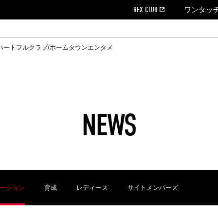
REX CLUB
ワンタッ
ハートフルクラブ/ホームタウン
エンタメ
クール
ウンロード
の個人出場データ
EX CLUB よくある質問
EX TICKETで購入
ホスピタリティシート
育成オフィシャルサイト
会社概況
ハートフルクリニック
MDP(マッチデープログラム/WEB版)
経営情報
過去の試合結果
チケット販売日
レッズビジネスクラブ
浦和レッズサッカー塾
年表
ハートフルトーク
全試合記録[PDF]
チケットの購入方法
ホームタウン
広告のお問合
REDS TO
ハート
Who
ホ
ャルサポーターズクラブ
ールとマナー
す席
ビューボックス
新型コロナウイルス感染症対策
浦和レッズ後援会
天皇杯
アウェイチケット
SPORTS FOR 
横断幕掲出希望
ア
ある質問
クール
位表
浦和レッズDELI
席種・料金
パートナーストーリー
特別企画
REDLife
ハートフルクリニック
REX POINTチケット交換
DAZN
パートナーアクティベーション満足度
アーカイブ
ハートフルトーク
ハー
フラッグサイズ以下)掲出希望者の事前申請
援者
ホームゲームでの入場
い合わせ
NEWS
合運営管理規定
中症対策
荒天時の対応について
浦和サッカーストリート(URAWA SOCCER STREET)
レッズロー
ケット
ッズランド
ビューボックス
支援活動
浦和レッズSDGs
駐車場駐車券
ーション
育成
レディース
サイトメンバーズ
に向けて