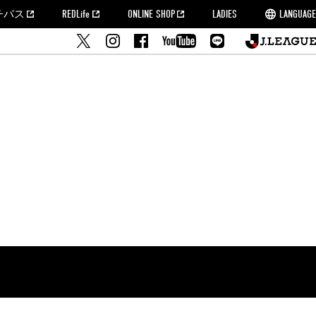
チパス
REDLife
ONLINE SHOP
LADIES
LANGUAGE
せ
MORROW
フルサッカー
's Who[PDF]
ームタウン活動報告BLOG
席種・料金
『浦和レッズをみにいこう!!』マップ
2022シーズンチケット
埼玉スタジアム2002(アクセス)
ハートフルパートナー
このゆびとまれっず！
団体観戦チケット
PEACE! プロジェクト
者の事前申請
大旗掲出希望者の事前申請
支援活動
調査
トフルサッカー
方法について
トレーニングスケジュール
ズ