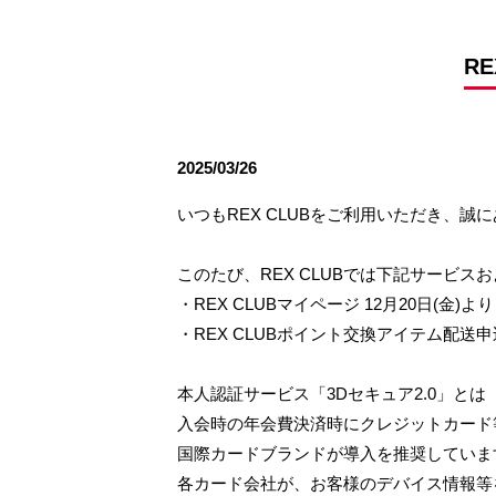
観戦ルールとマナー
試合運営管理規程
応援アイテムの事
練習
R
トレーニングスケジュール
大原サッカー場
2025/03/26
いつもREX CLUBをご利用いただき、誠
このたび、REX CLUBでは下記サービ
・REX CLUBマイページ 12月20日(金)より
・REX CLUBポイント交換アイテム配送申込
本人認証サービス「3Dセキュア2.0」とは
入会時の年会費決済時にクレジットカード
国際カードブランドが導入を推奨していま
各カード会社が、お客様のデバイス情報等