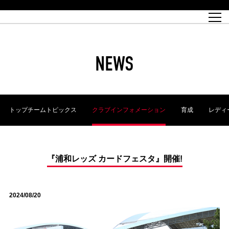
試合日程
トップチーム
チケット情報
REX CLUB
レッドボルテージ
クラブプロフィール
パートナー
レディースオフィシャルサイト
ハートフルクラブとは
壁紙ダウンロード
レッズランドオフィシャルサイト
試合速報
REX CLUBとは
Partners PLAZA
ユース
REX TICKETとは
オンラインショップ
バーチャル背景ダウンロード
浦和レッズ 理念
コーチングスタッフ
2022個人出場データ[PDF]
ジュニアユース
REX CLUB LOYALTY
パートナーストーリー
初めて観戦ガイド
ジュニア
過去の個人出場データ
育成オフィシャルサイト
REX TICKETで購入
REX CLUB よくある質問
浦和レッズ 選手理念
ホスピタリティシート
ハートフルスクール
ぬりえダウンロード
チケット販売日
ハートフルクリニック
MDP(マッチデープログラム/WEB版)
会社概況
過去の試合結果
レッズビジネスクラブ
浦和レッズサッカー塾
経営情報
チケットの購入方法
全試合記録[PDF]
年表
NEWS
Who's Who[PDF]
席種・料金
ホームタウン
広告のお問合せ
ハートフルトーク
REDS TOMORROW
2022シーズンチケット
ホームタウン活動報告BLOG
埼玉スタジアム2002(アクセス)
ハートフルサッカー
『浦和レッズをみにいこう!!』マップ
団体観戦チケット
浦和駒場スタジアム(アクセス)
企画シート
このゆびとまれっず！
ハートフルパートナー
アーカイブ
テーブルシート
リンク
ハートフルクラブ掲示板
R-file
ホームゲーム情報
ファミリーシート
トップチームトピックス
クラブインフォメーション
育成
レディ
観戦ルールとマナー
車いす席
浦和サッカーストリート(URAWA SOCCER STREET)
ビューボックス
新型コロナウイルス感染症対策
天皇杯
アウェイチケット
横断幕掲出希望者の事前申請
オフィシャルサポーターズクラブ
大旗掲出希望者の事前申請
浦和レッズ後援会
振り旗掲出希望者の事前申請
SPORTS FOR PEACE! プロジェクト
支援活動
『浦和レッズ カードフェスタ』開催!
オフィシャルフラッグ以外の旗(Lフラッグサイズ以下)掲出希望者の事
安全で快適なスタジアムに向けて
前申請
2024/08/20
クラウドファンディングご支援者
ホームゲームでの入場方法について
トレーニングスケジュール
大原サッカー場
SPORTS FOR PEACE! プロジェクト