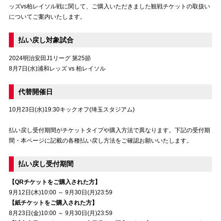
ッズvs柏レイソル戦に関して、ご購入いただきました観戦チケットの取扱い
についてご案内いたします。
試合運営管理規定
払い戻し対象試合
2024明治安田J1リーグ 第25節
8月7日(水)浦和レッズ vs 柏レイソル
代替開催日
10月23日(水)19:30キックオフ(埼玉スタジアム)
払い戻し受付期間がチケットタイプや購入方法で異なります。下記の受付期
間・本ページに記載の各種払い戻し方法をご確認お願いいたします。
払い戻し受付期間
【QRチケットをご購入された方】
9月12日(木)10:00 ～ 9月30日(月)23:59
【紙チケットをご購入された方】
8月23日(金)10:00 ～ 9月30日(月)23:59