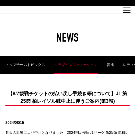
試合日程
トップチーム
チケット情報
REX CLUB
レッドボルテージ
クラブプロフィール
パートナー
レディースオフィシャルサイト
ハートフルクラブとは
壁紙ダウンロード
レッズランドオフィシャルサイト
試合速報
REX CLUBとは
Partners PLAZA
ユース
REX TICKETとは
オンラインショップ
バーチャル背景ダウンロード
浦和レッズ 理念
コーチングスタッフ
2022個人出場データ[PDF]
ジュニアユース
REX CLUB LOYALTY
パートナーストーリー
初めて観戦ガイド
ジュニア
過去の個人出場データ
育成オフィシャルサイト
REX TICKETで購入
REX CLUB よくある質問
浦和レッズ 選手理念
ホスピタリティシート
ハートフルスクール
ぬりえダウンロード
チケット販売日
ハートフルクリニック
MDP(マッチデープログラム/WEB版)
会社概況
過去の試合結果
レッズビジネスクラブ
浦和レッズサッカー塾
経営情報
チケットの購入方法
全試合記録[PDF]
年表
NEWS
Who's Who[PDF]
席種・料金
ホームタウン
広告のお問合せ
ハートフルトーク
REDS TOMORROW
2022シーズンチケット
ホームタウン活動報告BLOG
埼玉スタジアム2002(アクセス)
ハートフルサッカー
『浦和レッズをみにいこう!!』マップ
団体観戦チケット
浦和駒場スタジアム(アクセス)
企画シート
このゆびとまれっず！
ハートフルパートナー
アーカイブ
テーブルシート
リンク
ハートフルクラブ掲示板
R-file
ホームゲーム情報
ファミリーシート
トップチームトピックス
クラブインフォメーション
育成
レディ
観戦ルールとマナー
車いす席
浦和サッカーストリート(URAWA SOCCER STREET)
ビューボックス
新型コロナウイルス感染症対策
天皇杯
アウェイチケット
横断幕掲出希望者の事前申請
オフィシャルサポーターズクラブ
大旗掲出希望者の事前申請
浦和レッズ後援会
振り旗掲出希望者の事前申請
SPORTS FOR PEACE! プロジェクト
支援活動
【8/7観戦チケットの払い戻し手続き等について】J1 第
25節 柏レイソル戦中止に伴うご案内(第3報)
オフィシャルフラッグ以外の旗(Lフラッグサイズ以下)掲出希望者の事
安全で快適なスタジアムに向けて
前申請
クラウドファンディングご支援者
ホームゲームでの入場方法について
トレーニングスケジュール
2024/08/15
荒天の影響により中止となりました、2024明治安田J1リーグ 第25節 浦和レ
大原サッカー場
SPORTS FOR PEACE! プロジェクト