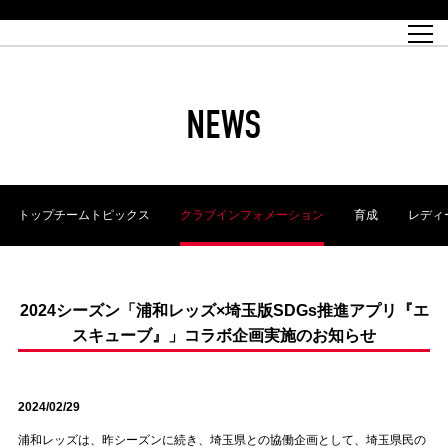
試合日程
トップチーム
チケット情報
REX CLUB
レッドボルテージ
クラブプロフィール
パートナー
レディースオフィシャルサイト
ハートフルクラブとは
壁紙ダウンロード
レッズランドオフィシャルサイト
試合速報
REX CLUBとは
Partners PLAZA
ユース
REX TICKETとは
オンラインショップ
バーチャル背景ダウンロード
浦和レッズ 理念
コーチングスタッフ
2022個人出場データ[PDF]
ジュニアユース
REX CLUB LOYALTY
パートナーストーリー
初めて観戦ガイド
ジュニア
過去の個人出場データ
育成オフィシャルサイト
REX TICKETで購入
REX CLUB よくある質問
浦和レッズ 選手理念
ホスピタリティシート
ハートフルスクール
ぬりえダウンロード
チケット販売日
ハートフルクリニック
MDP(マッチデープログラム/WEB版)
会社概況
過去の試合結果
レッズビジネスクラブ
浦和レッズサッカー塾
経営情報
チケットの購入方法
全試合記録[PDF]
年表
NEWS
Who's Who[PDF]
席種・料金
ホームタウン
広告のお問合せ
ハートフルトーク
REDS TOMORROW
2022シーズンチケット
ホームタウン活動報告BLOG
埼玉スタジアム2002(アクセス)
ハートフルサッカー
『浦和レッズをみにいこう!!』マップ
団体観戦チケット
浦和駒場スタジアム(アクセス)
企画シート
このゆびとまれっず！
ハートフルパートナー
アーカイブ
テーブルシート
リンク
ハートフルクラブ掲示板
R-file
ホームゲーム情報
ファミリーシート
トップチームトピックス
クラブインフォメーション
育成
レディ
観戦ルールとマナー
車いす席
浦和サッカーストリート(URAWA SOCCER STREET)
ビューボックス
新型コロナウイルス感染症対策
天皇杯
アウェイチケット
横断幕掲出希望者の事前申請
オフィシャルサポーターズクラブ
大旗掲出希望者の事前申請
浦和レッズ後援会
振り旗掲出希望者の事前申請
SPORTS FOR PEACE! プロジェクト
支援活動
2024シーズン「浦和レッズ×埼玉版SDGs推進アプリ『エ
スキューブ』」コラボ企画実施のお知らせ
オフィシャルフラッグ以外の旗(Lフラッグサイズ以下)掲出希望者の事
安全で快適なスタジアムに向けて
前申請
クラウドファンディングご支援者
ホームゲームでの入場方法について
トレーニングスケジュール
2024/02/29
浦和レッズは、昨シーズンに続き、埼玉県との協働企画として、埼玉県民の
大原サッカー場
SPORTS FOR PEACE! プロジェクト