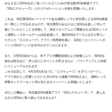
みなさまにSDGsを広く知っていただくための埼玉版SDGs推進アプリ
『S3(エスキューブ)』とのコラボレーション企画を実施いたします。
試合運営管理規定
これは、埼玉県SDGsパートナーである浦和レッズと埼玉県によるSDGs推進
の一環として行われるもので、埼玉県民のみなさまにSDGsを楽しく学んで
感じていただくことを目指して、埼玉スタジアムにて開催される2024シーズ
ン浦和レッズホームゲーム試合会場にて、場内SDGsブースにお立ち寄りい
ただいた『エスキューブ』アプリご利用者全員に、1試合ごとにイベントポ
イント(50ポイント)を付与させていただきます。
また、3月8日(金)からは、本アプリの機能追加および改修により、SDGsを
知れば知るほど・学ぶほどにポイントが貯まるなど、パワーアップした内容
にリニューアルされます。
これを記念して、4月10日(水)までに『エスキューブ』をダウンロードし、
アプリ内からご応募いただいた方の中から抽選で400名さまに、浦和レッズ
特製カトラリーセット等が当たるキャンペーンも実施いたします。
ぜひこの機会に、埼玉版SDGs推進アプリ『S3(エスキューブ)』で、楽しみ
ながらSDGsに取り組んでみませんか?