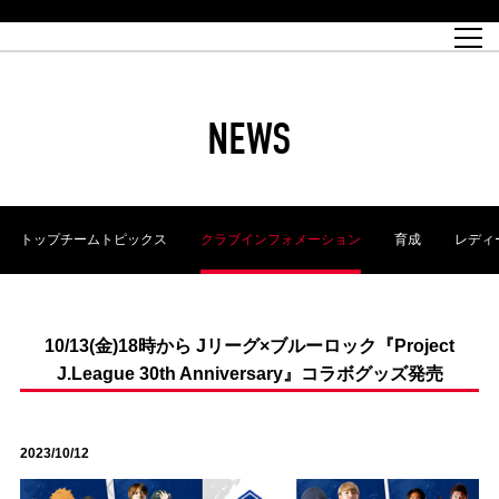
試合日程
トップチーム
チケット情報
REX CLUB
レッドボルテージ
クラブプロフィール
パートナー
レディースオフィシャルサイト
ハートフルクラブとは
壁紙ダウンロード
レッズランドオフィシャルサイト
試合速報
REX CLUBとは
Partners PLAZA
ユース
REX TICKETとは
オンラインショップ
バーチャル背景ダウンロード
浦和レッズ 理念
コーチングスタッフ
2022個人出場データ[PDF]
ジュニアユース
REX CLUB LOYALTY
パートナーストーリー
初めて観戦ガイド
ジュニア
過去の個人出場データ
育成オフィシャルサイト
REX TICKETで購入
REX CLUB よくある質問
浦和レッズ 選手理念
ホスピタリティシート
ハートフルスクール
ぬりえダウンロード
チケット販売日
ハートフルクリニック
MDP(マッチデープログラム/WEB版)
会社概況
過去の試合結果
レッズビジネスクラブ
浦和レッズサッカー塾
経営情報
チケットの購入方法
全試合記録[PDF]
年表
NEWS
Who's Who[PDF]
席種・料金
ホームタウン
広告のお問合せ
ハートフルトーク
REDS TOMORROW
2022シーズンチケット
ホームタウン活動報告BLOG
埼玉スタジアム2002(アクセス)
ハートフルサッカー
『浦和レッズをみにいこう!!』マップ
団体観戦チケット
浦和駒場スタジアム(アクセス)
企画シート
このゆびとまれっず！
ハートフルパートナー
アーカイブ
テーブルシート
リンク
ハートフルクラブ掲示板
R-file
ホームゲーム情報
ファミリーシート
トップチームトピックス
クラブインフォメーション
育成
レディ
観戦ルールとマナー
車いす席
浦和サッカーストリート(URAWA SOCCER STREET)
ビューボックス
新型コロナウイルス感染症対策
天皇杯
アウェイチケット
横断幕掲出希望者の事前申請
オフィシャルサポーターズクラブ
大旗掲出希望者の事前申請
浦和レッズ後援会
振り旗掲出希望者の事前申請
SPORTS FOR PEACE! プロジェクト
支援活動
10/13(金)18時から Jリーグ×ブルーロック『Project
J.League 30th Anniversary』コラボグッズ発売
オフィシャルフラッグ以外の旗(Lフラッグサイズ以下)掲出希望者の事
安全で快適なスタジアムに向けて
前申請
クラウドファンディングご支援者
ホームゲームでの入場方法について
トレーニングスケジュール
2023/10/12
大原サッカー場
SPORTS FOR PEACE! プロジェクト