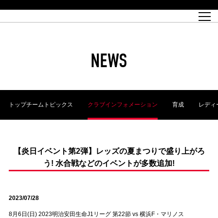
試合日程
トップチーム
チケット情報
REX CLUB
レッドボルテージ
クラブプロフィール
パートナー
レディースオフィシャルサイト
ハートフルクラブとは
壁紙ダウンロード
レッズランドオフィシャルサイト
試合速報
REX CLUBとは
Partners PLAZA
ユース
REX TICKETとは
オンラインショップ
バーチャル背景ダウンロード
浦和レッズ 理念
コーチングスタッフ
2022個人出場データ[PDF]
ジュニアユース
REX CLUB LOYALTY
パートナーストーリー
初めて観戦ガイド
ジュニア
過去の個人出場データ
育成オフィシャルサイト
REX TICKETで購入
REX CLUB よくある質問
浦和レッズ 選手理念
ホスピタリティシート
ハートフルスクール
ぬりえダウンロード
チケット販売日
ハートフルクリニック
MDP(マッチデープログラム/WEB版)
会社概況
過去の試合結果
レッズビジネスクラブ
浦和レッズサッカー塾
経営情報
チケットの購入方法
全試合記録[PDF]
年表
NEWS
Who's Who[PDF]
席種・料金
ホームタウン
広告のお問合せ
ハートフルトーク
REDS TOMORROW
2022シーズンチケット
ホームタウン活動報告BLOG
埼玉スタジアム2002(アクセス)
ハートフルサッカー
『浦和レッズをみにいこう!!』マップ
団体観戦チケット
浦和駒場スタジアム(アクセス)
企画シート
このゆびとまれっず！
ハートフルパートナー
アーカイブ
テーブルシート
リンク
ハートフルクラブ掲示板
R-file
ホームゲーム情報
ファミリーシート
トップチームトピックス
クラブインフォメーション
育成
レディ
観戦ルールとマナー
車いす席
浦和サッカーストリート(URAWA SOCCER STREET)
ビューボックス
新型コロナウイルス感染症対策
天皇杯
アウェイチケット
横断幕掲出希望者の事前申請
オフィシャルサポーターズクラブ
大旗掲出希望者の事前申請
浦和レッズ後援会
振り旗掲出希望者の事前申請
SPORTS FOR PEACE! プロジェクト
支援活動
【炎日イベント第2弾】レッズの夏まつりで盛り上がろ
う! 水合戦などのイベントが多数追加!
オフィシャルフラッグ以外の旗(Lフラッグサイズ以下)掲出希望者の事
安全で快適なスタジアムに向けて
前申請
クラウドファンディングご支援者
ホームゲームでの入場方法について
トレーニングスケジュール
2023/07/28
8月6日(日) 2023明治安田生命J1リーグ 第22節 vs 横浜F・マリノス
大原サッカー場
SPORTS FOR PEACE! プロジェクト