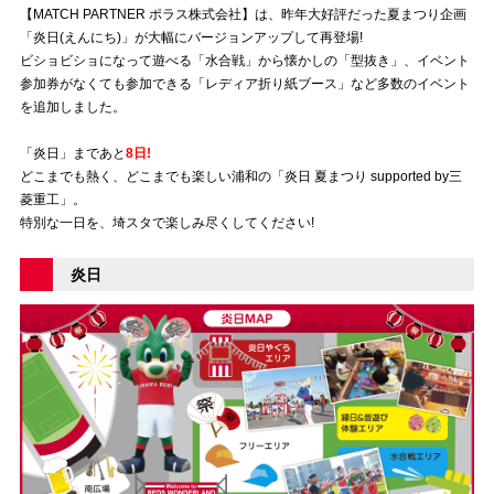
【MATCH PARTNER ポラス株式会社】は、昨年大好評だった夏まつり企画
「炎日(えんにち)」が大幅にバージョンアップして再登場!
試合運営管理規定
ビショビショになって遊べる「水合戦」から懐かしの「型抜き」、イベント
参加券がなくても参加できる「レディア折り紙ブース」など多数のイベント
を追加しました。
「炎日」まであと
8日!
どこまでも熱く、どこまでも楽しい浦和の「炎日 夏まつり supported by三
菱重工」。
特別な一日を、埼スタで楽しみ尽くしてください!
炎日