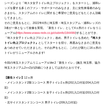
シーズンより「埼スタ女子トイレ向上プロジェクト」をスタートし、浦和レ
ッズを愛する多くのファン・サポーターのみなさま、主に女性来場者のみな
試合運営管理規定
さまから、スタジアムのトイレに関するご希望やご意見などをたくさん頂戴
してきました。
そのご意見をもとに、2022年4月に埼玉県・埼玉スタジアム・浦和レッズの
3者が一体となって改修を実現。「新生トイレ」として4ヵ所のトイレをリニ
ューアル(
https://www.urawa-reds.co.jp/clubinfo/184498/
)することができ、
「埼スタ女子トイレ向上プロジェクト」改め、男子トイレも含めた
『埼スタ
トイレ向上プロジェクト』
としてスタートを切り、再度みなさまのご意見を
あつめさせていただきました。そのお声をもとに、このたび新たに16ヵ所の
トイレがリニューアルされます!
今回の埼玉スタジアムリニューアルVer.2「新生トイレ」(施主 埼玉県、協力
埼玉スタジアム2○○2)の詳細につきましては次のとおりです。
【新生トイレ】
12ヵ所
・メインスタンド2階コンコース 男子トイレ2ヵ所(202入口付近/204入口付
近)
・メインスタンド2階コンコース 女子トイレ2ヵ所(201入口付近/203入口付
近)
・北サイドスタンドコンコース 男子トイレ(209入口付近)