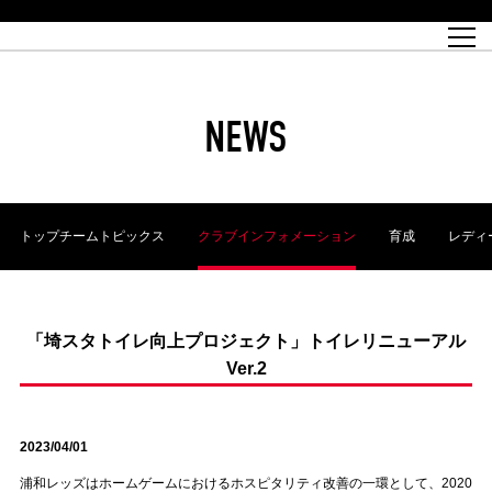
試合日程
トップチーム
チケット情報
REX CLUB
レッドボルテージ
クラブプロフィール
パートナー
レディースオフィシャルサイト
ハートフルクラブとは
壁紙ダウンロード
レッズランドオフィシャルサイト
試合速報
REX CLUBとは
Partners PLAZA
ユース
REX TICKETとは
オンラインショップ
バーチャル背景ダウンロード
浦和レッズ 理念
コーチングスタッフ
2022個人出場データ[PDF]
ジュニアユース
REX CLUB LOYALTY
パートナーストーリー
初めて観戦ガイド
ジュニア
過去の個人出場データ
育成オフィシャルサイト
REX TICKETで購入
REX CLUB よくある質問
浦和レッズ 選手理念
ホスピタリティシート
ハートフルスクール
ぬりえダウンロード
チケット販売日
ハートフルクリニック
MDP(マッチデープログラム/WEB版)
会社概況
過去の試合結果
レッズビジネスクラブ
浦和レッズサッカー塾
経営情報
チケットの購入方法
全試合記録[PDF]
年表
NEWS
Who's Who[PDF]
席種・料金
ホームタウン
広告のお問合せ
ハートフルトーク
REDS TOMORROW
2022シーズンチケット
ホームタウン活動報告BLOG
埼玉スタジアム2002(アクセス)
ハートフルサッカー
『浦和レッズをみにいこう!!』マップ
団体観戦チケット
浦和駒場スタジアム(アクセス)
企画シート
このゆびとまれっず！
ハートフルパートナー
アーカイブ
テーブルシート
リンク
ハートフルクラブ掲示板
R-file
ホームゲーム情報
ファミリーシート
トップチームトピックス
クラブインフォメーション
育成
レディ
観戦ルールとマナー
車いす席
浦和サッカーストリート(URAWA SOCCER STREET)
ビューボックス
新型コロナウイルス感染症対策
天皇杯
アウェイチケット
横断幕掲出希望者の事前申請
オフィシャルサポーターズクラブ
大旗掲出希望者の事前申請
浦和レッズ後援会
振り旗掲出希望者の事前申請
SPORTS FOR PEACE! プロジェクト
支援活動
「埼スタトイレ向上プロジェクト」トイレリニューアル
Ver.2
オフィシャルフラッグ以外の旗(Lフラッグサイズ以下)掲出希望者の事
安全で快適なスタジアムに向けて
前申請
クラウドファンディングご支援者
ホームゲームでの入場方法について
トレーニングスケジュール
2023/04/01
浦和レッズはホームゲームにおけるホスピタリティ改善の一環として、2020
大原サッカー場
SPORTS FOR PEACE! プロジェクト