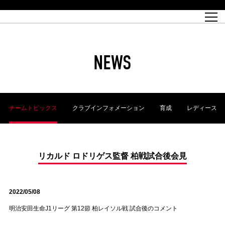
試合日程
トップチーム
チケット情報
REX CLUB
レッドボルテージ
クラブプロフィール
パートナー
レディースオフィシャルサイト
ハートフルクラブとは
壁紙ダウンロード
レッズランドオフィシャルサイト
試合速報
REX CLUBとは
Partners PLAZA
ユース
REX TICKETとは
オンラインショップ
バーチャル背景ダウンロード
浦和レッズ 理念
コーチングスタッフ
2022個人出場データ[PDF]
ジュニアユース
REX CLUB LOYALTY
パートナーストーリー
初めて観戦ガイド
ジュニア
過去の個人出場データ
育成オフィシャルサイト
REX TICKETで購入
REX CLUB よくある質問
浦和レッズ 選手理念
ホスピタリティシート
ハートフルスクール
ぬりえダウンロード
チケット販売日
ハートフルクリニック
MDP(マッチデープログラム/WEB版)
会社概況
過去の試合結果
レッズビジネスクラブ
浦和レッズサッカー塾
経営情報
チケットの購入方法
全試合記録[PDF]
年表
NEWS
Who's Who[PDF]
席種・料金
ホームタウン
広告のお問合せ
ハートフルトーク
REDS TOMORROW
2022シーズンチケット
ホームタウン活動報告BLOG
埼玉スタジアム2002(アクセス)
ハートフルサッカー
『浦和レッズをみにいこう!!』マップ
団体観戦チケット
浦和駒場スタジアム(アクセス)
企画シート
このゆびとまれっず！
ハートフルパートナー
アーカイブ
テーブルシート
リンク
ハートフルクラブ掲示板
R-file
ホームゲーム情報
ファミリーシート
チームトピックス
クラブインフォメーション
育成
レディース
観戦ルールとマナー
車いす席
浦和サッカーストリート(URAWA SOCCER STREET)
ビューボックス
新型コロナウイルス感染症対策
天皇杯
アウェイチケット
横断幕掲出希望者の事前申請
オフィシャルサポーターズクラブ
大旗掲出希望者の事前申請
浦和レッズ後援会
振り旗掲出希望者の事前申請
SPORTS FOR PEACE! プロジェクト
支援活動
リカルド ロドリゲス監督 柏戦試合後会見
オフィシャルフラッグ以外の旗(Lフラッグサイズ以下)掲出希望者の事
安全で快適なスタジアムに向けて
前申請
2022/05/08
クラウドファンディングご支援者
ホームゲームでの入場方法について
トレーニングスケジュール
明治安田生命J1リーグ 第12節 柏レイソル戦 試合後のコメント
大原サッカー場
SPORTS FOR PEACE! プロジェクト