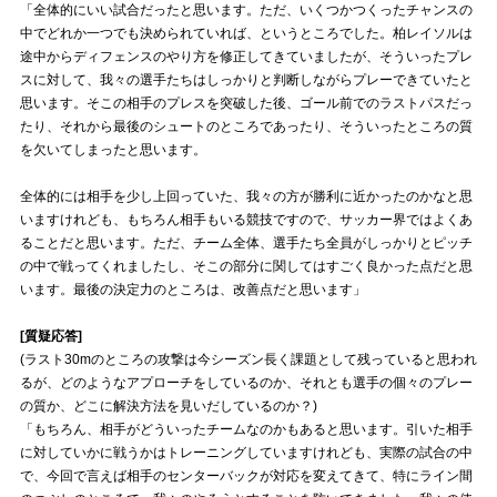
「全体的にいい試合だったと思います。ただ、いくつかつくったチャンスの
中でどれか一つでも決められていれば、というところでした。柏レイソルは
試合運営管理規定
途中からディフェンスのやり方を修正してきていましたが、そういったプレ
スに対して、我々の選手たちはしっかりと判断しながらプレーできていたと
思います。そこの相手のプレスを突破した後、ゴール前でのラストパスだっ
たり、それから最後のシュートのところであったり、そういったところの質
を欠いてしまったと思います。
全体的には相手を少し上回っていた、我々の方が勝利に近かったのかなと思
いますけれども、もちろん相手もいる競技ですので、サッカー界ではよくあ
ることだと思います。ただ、チーム全体、選手たち全員がしっかりとピッチ
の中で戦ってくれましたし、そこの部分に関してはすごく良かった点だと思
います。最後の決定力のところは、改善点だと思います」
[質疑応答]
(ラスト30mのところの攻撃は今シーズン長く課題として残っていると思われ
るが、どのようなアプローチをしているのか、それとも選手の個々のプレー
の質か、どこに解決方法を見いだしているのか？)
「もちろん、相手がどういったチームなのかもあると思います。引いた相手
に対していかに戦うかはトレーニングしていますけれども、実際の試合の中
で、今回で言えば相手のセンターバックが対応を変えてきて、特にライン間