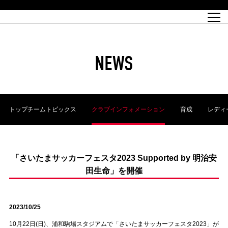
試合日程
トップチーム
チケット情報
REX CLUB
レッドボルテージ
クラブプロフィール
パートナー
レディースオフィシャルサイト
ハートフルクラブとは
壁紙ダウンロード
レッズランドオフィシャルサイト
試合速報
REX CLUBとは
Partners PLAZA
ユース
REX TICKETとは
オンラインショップ
バーチャル背景ダウンロード
浦和レッズ 理念
コーチングスタッフ
2022個人出場データ[PDF]
ジュニアユース
REX CLUB LOYALTY
パートナーストーリー
初めて観戦ガイド
ジュニア
過去の個人出場データ
育成オフィシャルサイト
REX TICKETで購入
REX CLUB よくある質問
浦和レッズ 選手理念
ホスピタリティシート
ハートフルスクール
ぬりえダウンロード
チケット販売日
ハートフルクリニック
MDP(マッチデープログラム/WEB版)
会社概況
過去の試合結果
レッズビジネスクラブ
浦和レッズサッカー塾
経営情報
チケットの購入方法
全試合記録[PDF]
年表
NEWS
Who's Who[PDF]
席種・料金
ホームタウン
広告のお問合せ
ハートフルトーク
REDS TOMORROW
2022シーズンチケット
ホームタウン活動報告BLOG
埼玉スタジアム2002(アクセス)
ハートフルサッカー
『浦和レッズをみにいこう!!』マップ
団体観戦チケット
浦和駒場スタジアム(アクセス)
企画シート
このゆびとまれっず！
ハートフルパートナー
アーカイブ
テーブルシート
リンク
ハートフルクラブ掲示板
R-file
ホームゲーム情報
ファミリーシート
トップチームトピックス
クラブインフォメーション
育成
レディ
観戦ルールとマナー
車いす席
浦和サッカーストリート(URAWA SOCCER STREET)
ビューボックス
新型コロナウイルス感染症対策
天皇杯
アウェイチケット
横断幕掲出希望者の事前申請
オフィシャルサポーターズクラブ
大旗掲出希望者の事前申請
浦和レッズ後援会
振り旗掲出希望者の事前申請
SPORTS FOR PEACE! プロジェクト
支援活動
「さいたまサッカーフェスタ2023 Supported by 明治安
田生命」を開催
オフィシャルフラッグ以外の旗(Lフラッグサイズ以下)掲出希望者の事
安全で快適なスタジアムに向けて
前申請
クラウドファンディングご支援者
ホームゲームでの入場方法について
トレーニングスケジュール
2023/10/25
10月22日(日)、浦和駒場スタジアムで「さいたまサッカーフェスタ2023」が
大原サッカー場
SPORTS FOR PEACE! プロジェクト