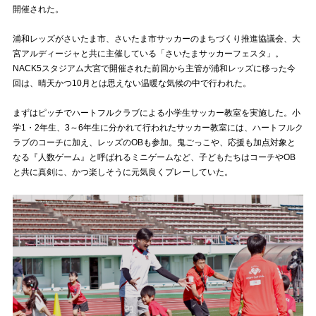
開催された。
試合運営管理規定
浦和レッズがさいたま市、さいたま市サッカーのまちづくり推進協議会、大
宮アルディージャと共に主催している「さいたまサッカーフェスタ」。
NACK5スタジアム大宮で開催された前回から主管が浦和レッズに移った今
回は、晴天かつ10月とは思えない温暖な気候の中で行われた。
まずはピッチでハートフルクラブによる小学生サッカー教室を実施した。小
学1・2年生、3～6年生に分かれて行われたサッカー教室には、ハートフルク
ラブのコーチに加え、レッズのOBも参加。鬼ごっこや、応援も加点対象と
なる『人数ゲーム』と呼ばれるミニゲームなど、子どもたちはコーチやOB
と共に真剣に、かつ楽しそうに元気良くプレーしていた。