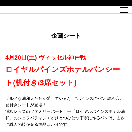
試合日程
トップチーム
チケット情報
REX CLUB
レッドボルテージ
クラブプロフィール
パートナー
レディースオフィシャルサイト
ハートフルクラブとは
壁紙ダウンロード
レッズランドオフィシャルサイト
試合速報
REX CLUBとは
Partners PLAZA
ユース
REX TICKETとは
オンラインショップ
バーチャル背景ダウンロード
浦和レッズ 理念
コーチングスタッフ
2022個人出場データ[PDF]
ジュニアユース
REX CLUB LOYALTY
パートナーストーリー
初めて観戦ガイド
ジュニア
過去の個人出場データ
育成オフィシャルサイト
REX TICKETで購入
REX CLUB よくある質問
浦和レッズ 選手理念
ホスピタリティシート
ハートフルスクール
ぬりえダウンロード
チケット販売日
ハートフルクリニック
MDP(マッチデープログラム/WEB版)
会社概況
過去の試合結果
レッズビジネスクラブ
浦和レッズサッカー塾
経営情報
チケットの購入方法
全試合記録[PDF]
年表
企画シート
Who's Who[PDF]
席種・料金
ホームタウン
広告のお問合せ
ハートフルトーク
REDS TOMORROW
2022シーズンチケット
ホームタウン活動報告BLOG
埼玉スタジアム2002(アクセス)
ハートフルサッカー
『浦和レッズをみにいこう!!』マップ
団体観戦チケット
浦和駒場スタジアム(アクセス)
企画シート
このゆびとまれっず！
ハートフルパートナー
アーカイブ
テーブルシート
リンク
ハートフルクラブ掲示板
R-file
ホームゲーム情報
ファミリーシート
4月20日(土) ヴィッセル神戸戦
観戦ルールとマナー
車いす席
浦和サッカーストリート(URAWA SOCCER STREET)
ビューボックス
新型コロナウイルス感染症対策
天皇杯
アウェイチケット
ロイヤルパインズホテルパンシー
横断幕掲出希望者の事前申請
オフィシャルサポーターズクラブ
大旗掲出希望者の事前申請
浦和レッズ後援会
ト(机付き/3席セット)
振り旗掲出希望者の事前申請
SPORTS FOR PEACE! プロジェクト
支援活動
グルメな浦和人たちが愛してやまない“パインズのパン”詰め合わ
オフィシャルフラッグ以外の旗(Lフラッグサイズ以下)掲出希望者の事
安全で快適なスタジアムに向けて
せ付きシートが登場！
前申請
浦和レッズのファミリーパートナー「ロイヤルパインズホテル浦
クラウドファンディングご支援者
和」のシェフパティシエがひとつひとつ丁寧に作るパンは、まさ
ホームゲームでの入場方法について
トレーニングスケジュール
に職人の技が光る逸品ばかりです。
大原サッカー場
SPORTS FOR PEACE! プロジェクト