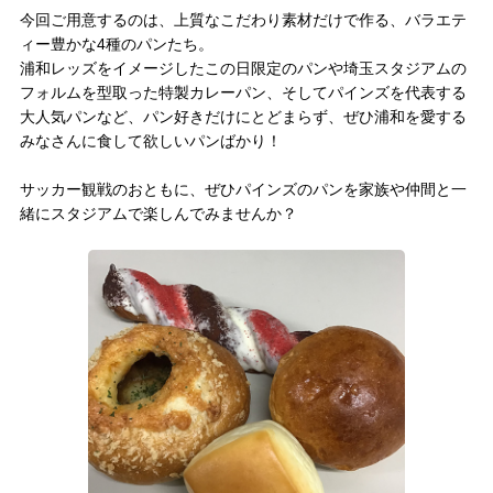
今回ご用意するのは、上質なこだわり素材だけで作る、バラエテ
試合運営管理規定
ィー豊かな4種のパンたち。
浦和レッズをイメージしたこの日限定のパンや埼玉スタジアムの
フォルムを型取った特製カレーパン、そしてパインズを代表する
大人気パンなど、パン好きだけにとどまらず、ぜひ浦和を愛する
みなさんに食して欲しいパンばかり！
サッカー観戦のおともに、ぜひパインズのパンを家族や仲間と一
緒にスタジアムで楽しんでみませんか？