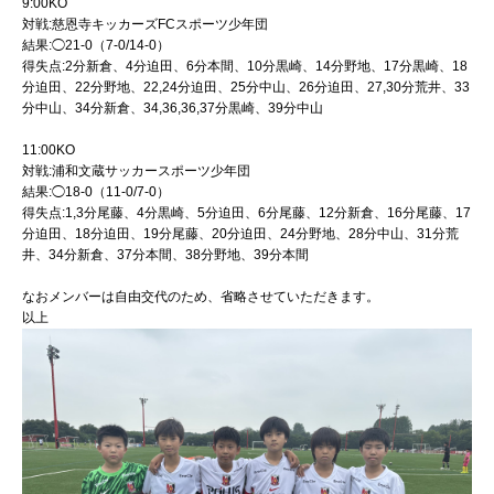
9:00KO
対戦:慈恩寺キッカーズFCスポーツ少年団
結果:◯21-0（7-0/14-0）
得失点:2分新倉、4分迫田、6分本間、10分黒崎、14分野地、17分黒崎、18
分迫田、22分野地、22,24分迫田、25分中山、26分迫田、27,30分荒井、33
分中山、34分新倉、34,36,36,37分黒崎、39分中山
11:00KO
対戦:浦和文蔵サッカースポーツ少年団
結果:◯18-0（11-0/7-0）
得失点:1,3分尾藤、4分黒崎、5分迫田、6分尾藤、12分新倉、16分尾藤、17
分迫田、18分迫田、19分尾藤、20分迫田、24分野地、28分中山、31分荒
井、34分新倉、37分本間、38分野地、39分本間
なおメンバーは自由交代のため、省略させていただきます。
以上